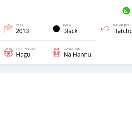
YEAR
KALA
KALAR JIKI
2013
Black
Hatch
TSARIN TUKI
CONDITION
Hagu
Na Hannu