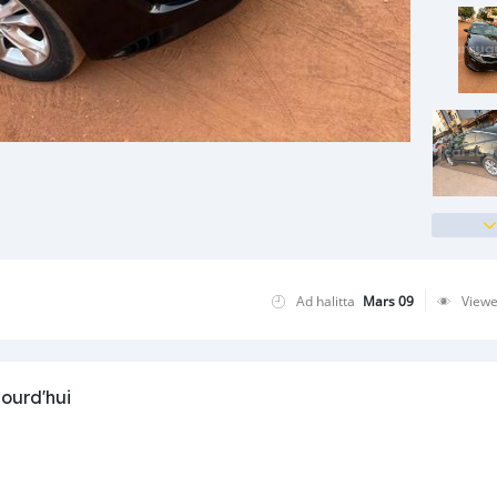
Ad halitta
Mars 09
View
jourd'hui