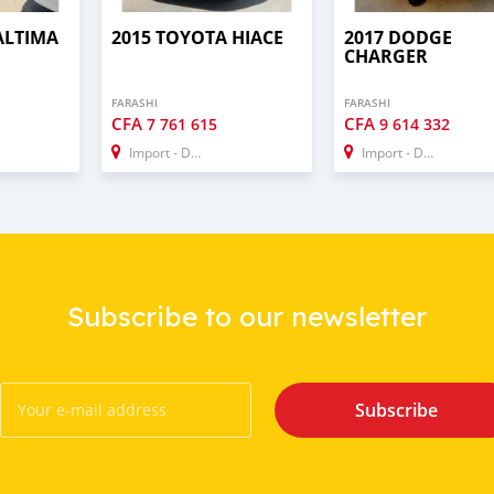
ALTIMA
2015 TOYOTA HIACE
2017 DODGE
CHARGER
FARASHI
FARASHI
CFA
CFA
7 761 615
9 614 332
Import - Dubai
Import - Dubai
Subscribe to our newsletter
Subscribe