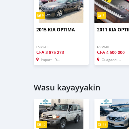
9
3
2015 KIA OPTIMA
2011 KIA OPT
FARASHI
FARASHI
CFA
CFA
3 875 273
4 500 000
Import - Dubai
Ouagadougou
Wasu kayayyakin
10
11