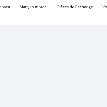
abura
Manyan motoci
Pièces de Rechange
Vo