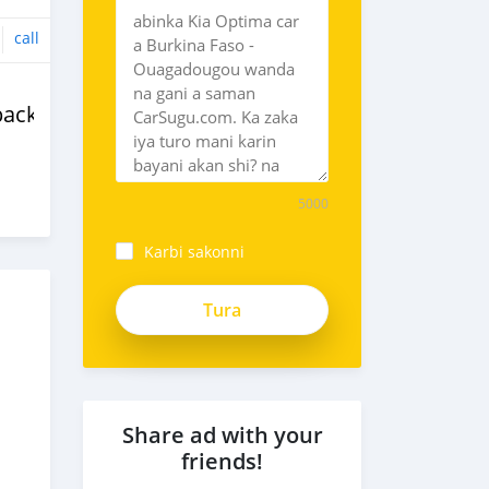
call
backs
5000
Karbi sakonni
Share ad with your
friends!