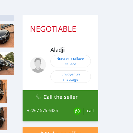
NEGOTIABLE
Aladji
Nuna duk tallace-
tallace
Envoyer un
message
Call the seller
+2267 575 6325
call