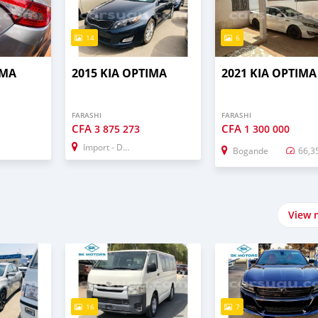
14
6
IMA
2015 KIA OPTIMA
2021 KIA OPTIMA
FARASHI
FARASHI
CFA
CFA
3 875 273
1 300 000
Import - Dubai
Bogande
66,3
View 
16
7