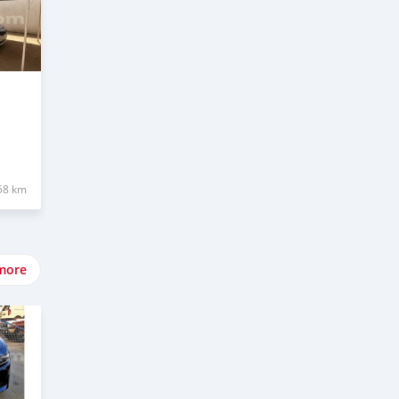
58 km
more