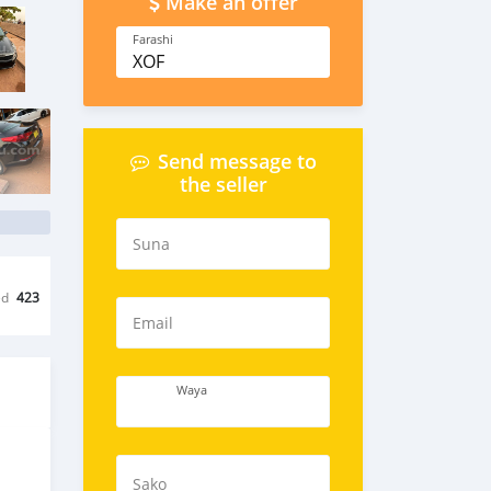
Make an offer
Farashi
XOF
Send message to
the seller
Suna
ed
423
Email
Waya
Sako