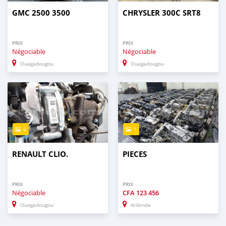
GMC 2500 3500
CHRYSLER 300C SRT8
PRIX
PRIX
Négociable
Négociable
Ouagadougou
Ouagadougou
6
1
RENAULT CLIO.
PIECES
PRIX
PRIX
Négociable
CFA
123 456
Ouagadougou
Aribinda