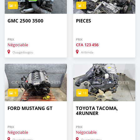
8
1
GMC 2500 3500
PIECES
PRIX
PRIX
Négociable
CFA
123 456
Ouagadougou
Aribinda
9
13
FORD MUSTANG GT
TOYOTA TACOMA,
4RUNNER
PRIX
PRIX
Négociable
Négociable
Ouagadougou
Ouagadougou