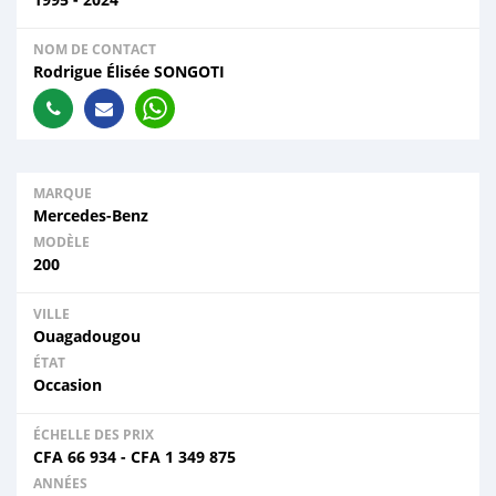
NOM DE CONTACT
Rodrigue Élisée SONGOTI
MARQUE
Mercedes-Benz
MODÈLE
200
VILLE
Ouagadougou
ÉTAT
Occasion
ÉCHELLE DES PRIX
CFA
66 934
-
CFA
1 349 875
ANNÉES