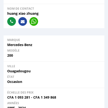
NOM DE CONTACT
huang xiao zhuang
MARQUE
Mercedes-Benz
MODÈLE
200
VILLE
Ouagadougou
ÉTAT
Occasion
ÉCHELLE DES PRIX
CFA
1 093 281
-
CFA
1 349 868
ANNÉES
1995 - 2024