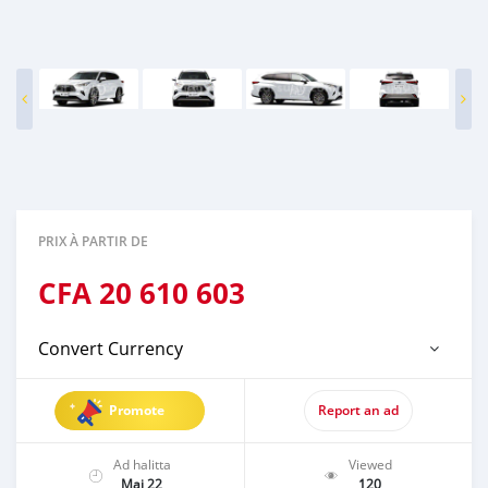
PRIX À PARTIR DE
CFA
20 610 603
Convert Currency
Promote
Report an ad
Ad halitta
Viewed
Mai 22
120