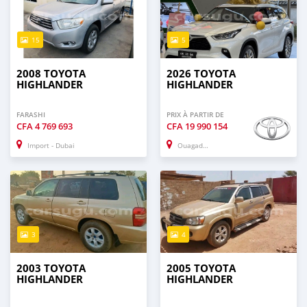
15
5
2008 TOYOTA
2026 TOYOTA
HIGHLANDER
HIGHLANDER
FARASHI
PRIX À PARTIR DE
CFA
4 769 693
CFA
19 990 154
Import - Dubai
Ouagadougou
3
4
2003 TOYOTA
2005 TOYOTA
HIGHLANDER
HIGHLANDER