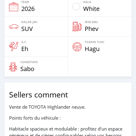
YEAR
KALA
2026
White
KALAR JIKI
IRIN MAI
SUV
Phev
A.C
TSARIN TUKI
Eh
Hagu
CONDITION
Sabo
Sellers comment
Vente de TOYOTA Highlander neuve.
Points forts du véhicule :
Habitacle spacieux et modulable : profitez d’un espace
généreux et de sièges configurables selon vos besoins.