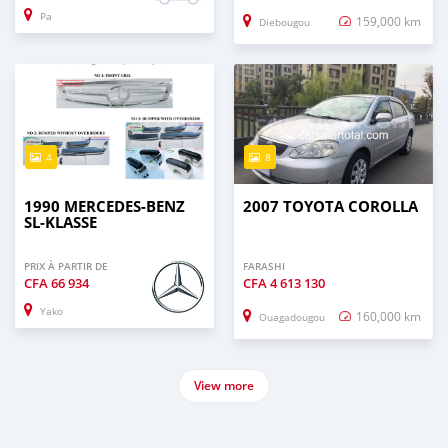
Pa
159,000 km
Diebougou
4
8
1990 MERCEDES-BENZ
2007 TOYOTA COROLLA
SL-KLASSE
PRIX À PARTIR DE
FARASHI
CFA
66 934
CFA
4 613 130
Yako
160,000 km
Ouagadougou
View more