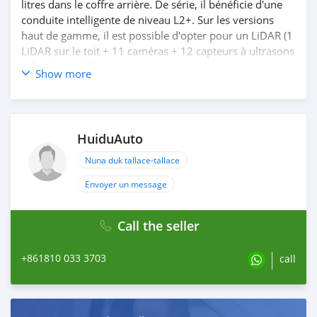
litres dans le coffre arrière. De série, il bénéficie d'une
conduite intelligente de niveau L2+. Sur les versions
haut de gamme, il est possible d'opter pour un LiDAR (1
LiDAR sur le toit + 11 caméras + 12 capteurs à ultrasons
+ 3 radars millimétriques).
Show more
Si ce véhicule vous intéresse et que vous souhaitez
l'acheter, veuillez visiter notre site Web :
https://www.huiduauto.com/
HuiduAuto
WhatsApp : +86 181 0033 3703
Nuna duk tallace-tallace
Envoyer un message
Call the seller
+861810 033 3703
call