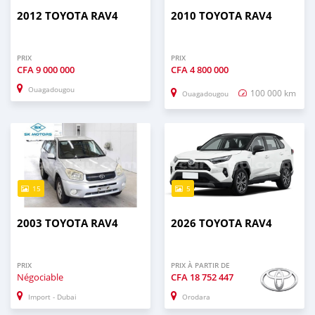
2012 TOYOTA RAV4
2010 TOYOTA RAV4
PRIX
PRIX
CFA
9 000 000
CFA
4 800 000
Ouagadougou
100 000 km
Ouagadougou
15
5
2003 TOYOTA RAV4
2026 TOYOTA RAV4
PRIX
PRIX À PARTIR DE
Négociable
CFA
18 752 447
Import - Dubai
Orodara