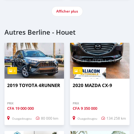
Afficher plus
Autres Berline - Houet
4
5
2019 TOYOTA 4RUNNER
2020 MAZDA CX-9
PRIX
PRIX
CFA
19 000 000
CFA
9 350 000
80 000 km
134 258 km
Ouagadougou
Ouagadougou