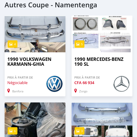
Autres Coupe - Namentenga
4
5
1990 VOLKSWAGEN
1990 MERCEDES-BENZ
KARMANN-GHIA
190 SL
PRIX À PARTIR DE
PRIX À PARTIR DE
Négociable
CFA
66 934
Banfora
Zorgo
6
3