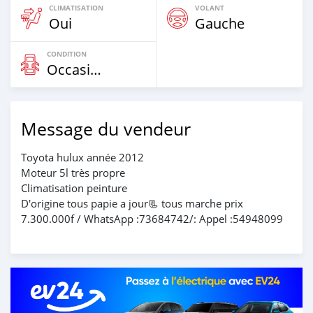
CLIMATISATION
VOLANT
Oui
Gauche
CONDITION
Occasion
Message du vendeur
Toyota hulux année 2012
Moteur 5l très propre
Climatisation peinture
D'origine tous papie a jour📃 tous marche prix
7.300.000f / WhatsApp :73684742/: Appel :54948099