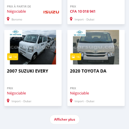
PRIX À PARTIR DE
PRIX
Négociable
CFA
10 018 941
Boromo
Import - Dubai
14
16
2007 SUZUKI EVERY
2020 TOYOTA DA
PRIX
PRIX
Négociable
Négociable
Import - Dubai
Import - Dubai
Afficher plus