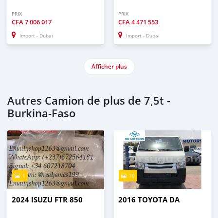
PRIX
PRIX
CFA
7 006 017
CFA
4 471 553
Import - Dubai
Import - Dubai
Afficher plus
Autres Camion de plus de 7,5t -
Burkina-Faso
1
10
2024 ISUZU FTR 850
2016 TOYOTA DA