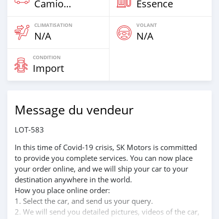
Camion De Plus De 7,5t
Essence
CLIMATISATION
VOLANT
N/A
N/A
CONDITION
Import
Message du vendeur
LOT-583
In this time of Covid-19 crisis, SK Motors is committed
to provide you complete services. You can now place
your order online, and we will ship your car to your
destination anywhere in the world.
How you place online order:
1. Select the car, and send us your query.
2. We will send you detailed pictures, videos of the car,