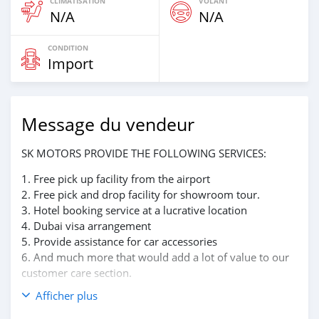
CLIMATISATION
VOLANT
N/A
N/A
CONDITION
Import
Message du vendeur
SK MOTORS PROVIDE THE FOLLOWING SERVICES:
1. Free pick up facility from the airport
2. Free pick and drop facility for showroom tour.
3. Hotel booking service at a lucrative location
4. Dubai visa arrangement
5. Provide assistance for car accessories
6. And much more that would add a lot of value to our
customer care section.
Afficher plus
We have been awarded best UAE Re-Exporter of the
year 2014.