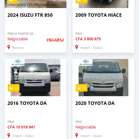
2024 ISUZU FTR 850
2009 TOYOTA HIACE
PRIX À PARTIR DE
PRIX
Négociable
CFA
3 800 875
Boromo
Import - Dubai
10
16
2016 TOYOTA DA
2020 TOYOTA DA
PRIX
PRIX
CFA
10 018 941
Négociable
Import - Dubai
Import - Dubai