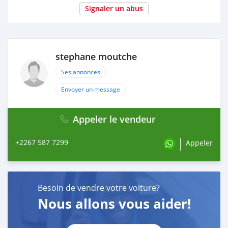
Signaler un abus
stephane moutche
Ses annonces
Envoyer un message
Appeler le vendeur
+2267 587 7299
Appeler
Besoin de vendre votre voiture?
Nous allons vous aider!