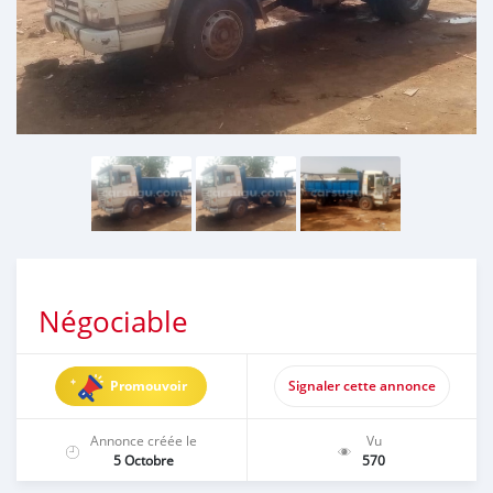
Négociable
Promouvoir
Signaler cette annonce
Annonce créée le
Vu
5 Octobre
570