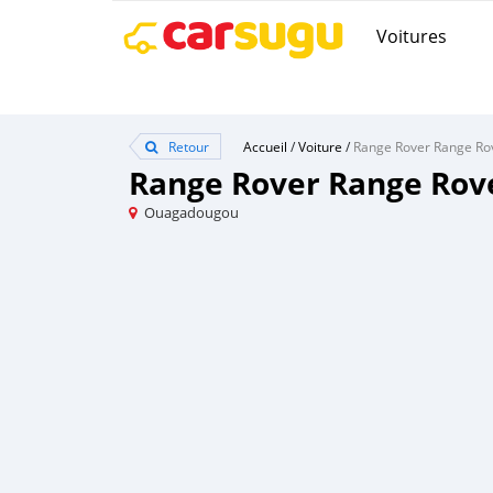
Voitures
Retour
Accueil
/
Voiture
/
Range Rover Range Ro
Range Rover Range Rov
Ouagadougou