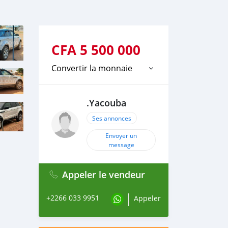
CFA
5 500 000
Convertir la monnaie
.Yacouba
Ses annonces
Envoyer un
message
Appeler le vendeur
+2266 033 9951
Appeler