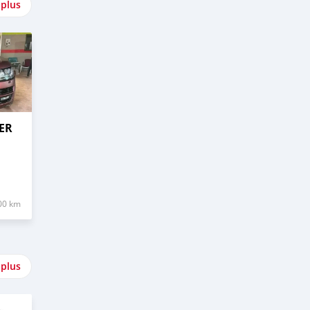
 plus
ER
00 km
 plus