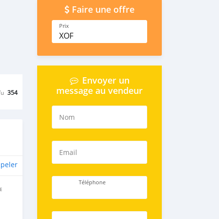
Faire une offre
Prix
XOF
Envoyer un
message au vendeur
Vu
354
Nom
Email
peler
Téléphone
E