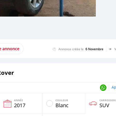
te annonce
Annonce créée le
6 Novembre
Rover
Ap
ANNÉE
COULEUR
CARROSSERI
e
2017
Blanc
SUV