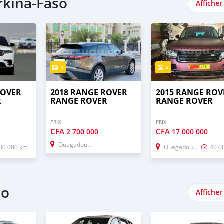
rkina-Faso
Afficher
3
4
ROVER
2018 RANGE ROVER
2015 RANGE ROV
R
RANGE ROVER
RANGE ROVER
PRIX
PRIX
CFA
CFA
2 700 000
17 000 000
Ouagadougou
80 000 km
Ouagadougou
40 0
so
Afficher