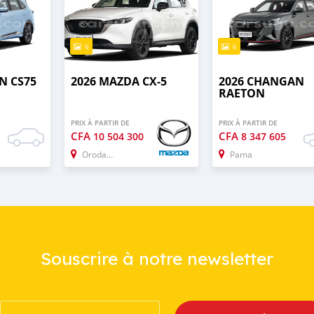
6
6
N CS75
2026 MAZDA CX-5
2026 CHANGAN
RAETON
PRIX À PARTIR DE
PRIX À PARTIR DE
CFA
CFA
10 504 300
8 347 605
Orodara
Pama
Souscrire à notre newsletter