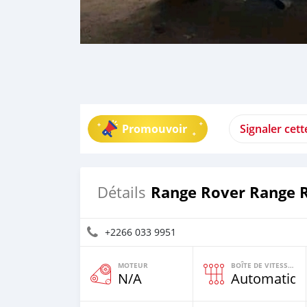
Promouvoir
Signaler cet
Range Rover Range 
Détails
+2266 033 9951
MOTEUR
BOÎTE DE VITESSES
N/A
Automatiqu