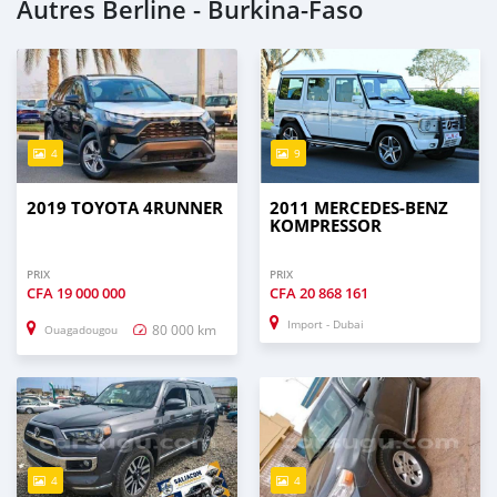
Autres Berline - Burkina-Faso
4
9
2019 TOYOTA 4RUNNER
2011 MERCEDES-BENZ
KOMPRESSOR
PRIX
PRIX
CFA
19 000 000
CFA
20 868 161
Import - Dubai
80 000 km
Ouagadougou
4
4