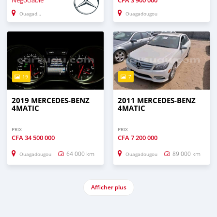
Négociable
CFA
3 900 000
Ouagadougou
Ouagadougou
19
7
2019 MERCEDES-BENZ
2011 MERCEDES-BENZ
4MATIC
4MATIC
PRIX
PRIX
CFA
34 500 000
CFA
7 200 000
64 000 km
89 000 km
Ouagadougou
Ouagadougou
Afficher plus