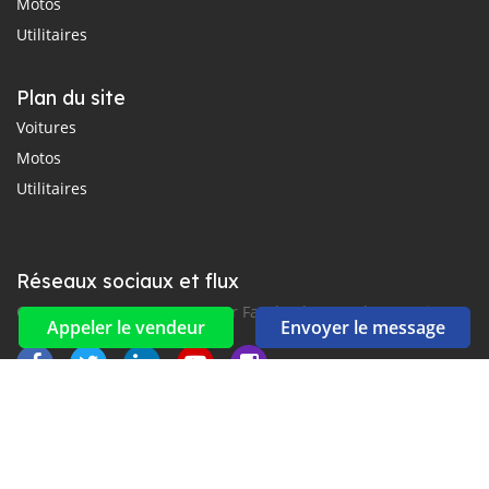
Motos
Utilitaires
Plan du site
Voitures
Motos
Utilitaires
Réseaux sociaux et flux
Connectez-vous avec nous sur Facebook, YouTube et Twitter.
Appeler le vendeur
Envoyer le message
Souscrire à la newsletter
aux alertes Email et SMS