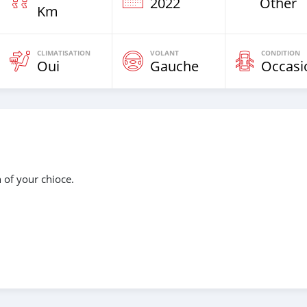
e
2022
Other
Km
CLIMATISATION
VOLANT
CONDITION
Oui
Gauche
Occasi
n of your chioce.