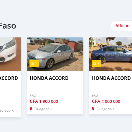
Faso
Afficher
4
5
 ACCORD
HONDA ACCORD
HONDA ACCORD
PRIX
PRIX
CFA
CFA
1 900 000
4 000 000
Ouagadougou
Ouagadougou
80 000 km