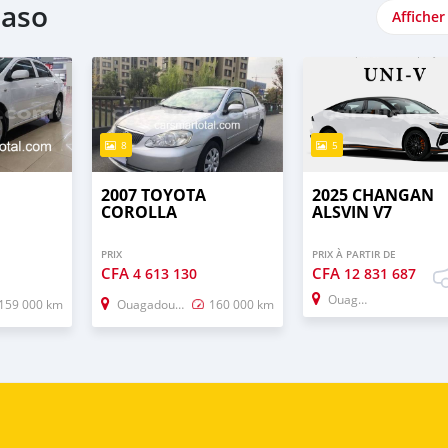
Faso
Afficher
8
5
2007 TOYOTA
2025 CHANGAN
COROLLA
ALSVIN V7
PRIX
PRIX À PARTIR DE
CFA
CFA
4 613 130
12 831 687
Ouagadougou
159 000 km
Ouagadougou
160 000 km