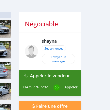
Négociable
shayna
Ses annonces
Envoyer un
message
Appeler le vendeur
+1435 276 7292
Appeler
Faire une offre