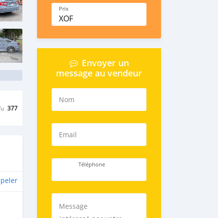
Prix
XOF
Envoyer un
message au vendeur
Nom
Vu
377
Email
Téléphone
peler
Message