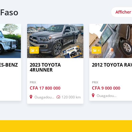
-Faso
Afficher
4
4
ES-BENZ
2023 TOYOTA
2012 TOYOTA RA
R
4RUNNER
PRIX
PRIX
CFA
CFA
17 800 000
9 000 000
Ouagadougou
Ouagadougou
120 000 km