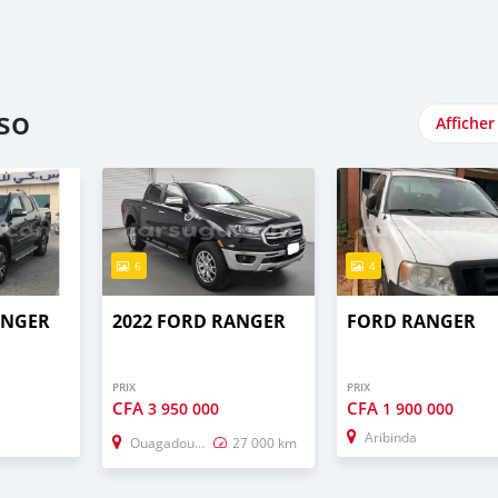
so
Afficher
6
4
ANGER
2022 FORD RANGER
FORD RANGER
PRIX
PRIX
CFA
CFA
3 950 000
1 900 000
Aribinda
Ouagadougou
27 000 km