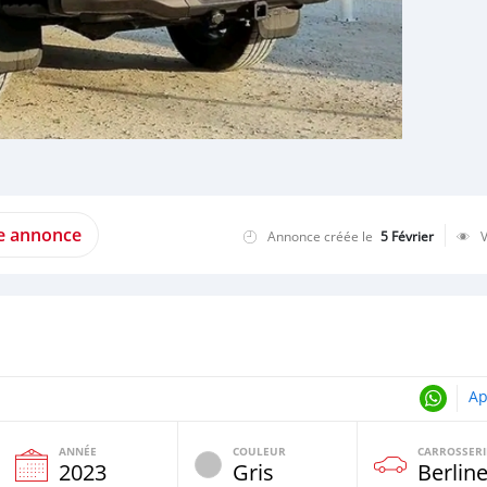
te annonce
Annonce créée le
5 Février
Ap
ANNÉE
COULEUR
CARROSSERI
e
2023
Gris
Berlin