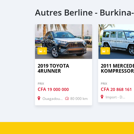
Autres Berline - Burkina
4
9
2019 TOYOTA
2011 MERCED
4RUNNER
KOMPRESSO
PRIX
PRIX
CFA
CFA
19 000 000
20 868 161
Import - Dubai
Ouagadougou
80 000 km