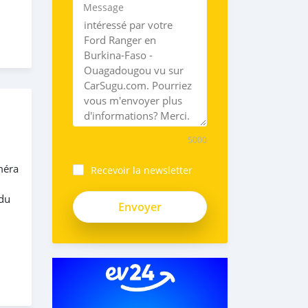
Message
5000
méra
Recevoir la newsletter
 du