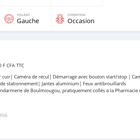
VOLANT
CONDITION
Gauche
Occasion
0 F CFA TTC
r cuir| Caméra de recul| Démarrage avec bouton start/stop | Ca
 de stationnement| Jantes aluminium| Feux antibrouillards
gendarmerie de Boulmiougou, pratiquement collés à la Pharmacie
356