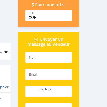
Faire une offre
Prix
XOF
Envoyer un
message au vendeur
Vu
601
Nom
Email
peler
Téléphone
E
e