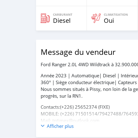
CARBURANT
CLIMATISATION
Diesel
Oui
Message du vendeur
Ford Ranger 2.0L 4WD Wildtrack à 32.900.00
Année 2023 | Automatique| Diesel | Intérieu
360° | Siège conducteur électrique| Capteurs
Nous sommes situés à Pissy, non loin de la 
progrès, sur la RN1.
Contacts:(+226) 25652374 (FIXE)
MOBILE: (+226) 71501514/79427488/76459
Mail: tntimex@outlook.com
Afficher plus
info@tntimex.com
Whatsapp / Viber: +22671501514