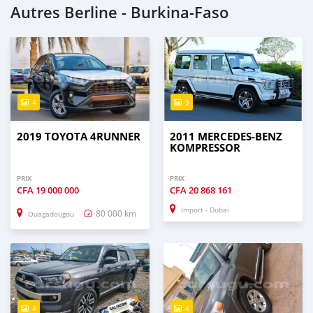
Autres Berline - Burkina-Faso
4
9
2019 TOYOTA 4RUNNER
2011 MERCEDES-BENZ
KOMPRESSOR
PRIX
PRIX
CFA
19 000 000
CFA
20 868 161
Import - Dubai
80 000 km
Ouagadougou
4
4