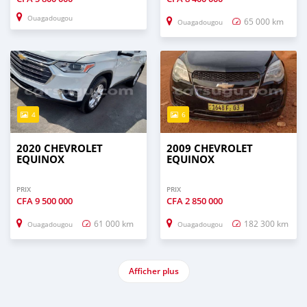
Ouagadougou
65 000 km
Ouagadougou
4
6
2020 CHEVROLET
2009 CHEVROLET
EQUINOX
EQUINOX
PRIX
PRIX
CFA
9 500 000
CFA
2 850 000
61 000 km
182 300 km
Ouagadougou
Ouagadougou
Afficher plus