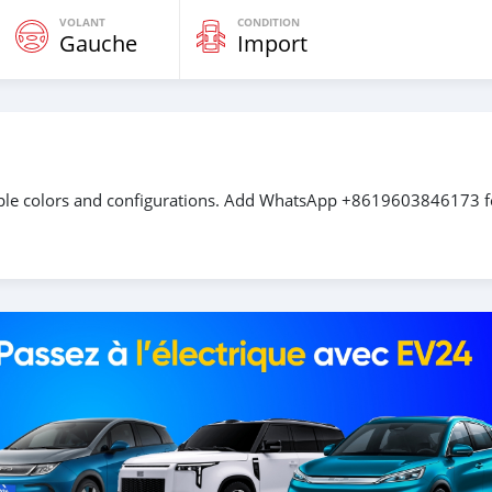
VOLANT
CONDITION
Gauche
Import
iple colors and configurations. Add WhatsApp +8619603846173 f