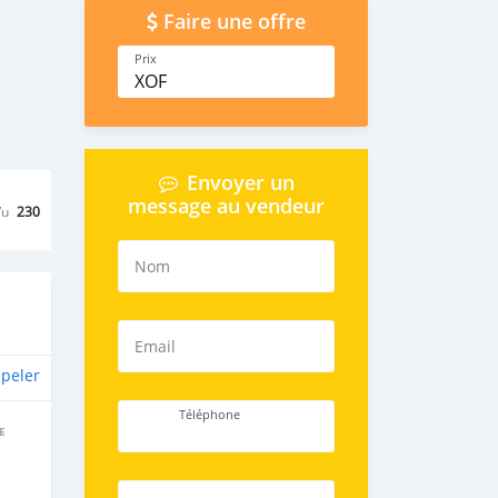
Faire une offre
Prix
XOF
Envoyer un
message au vendeur
Vu
230
Nom
Email
peler
Téléphone
E