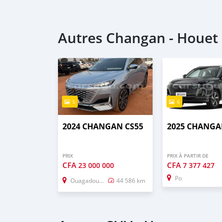
Autres Changan - Houet
5
6
2024 CHANGAN CS55
2025 CHANGA
PRIX
PRIX À PARTIR DE
CFA
CFA
23 000 000
7 377 427
Po
Ouagadougou
44 586 km