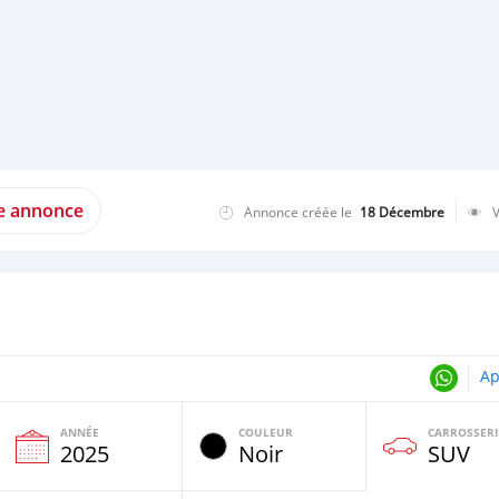
te annonce
Annonce créée le
18 Décembre
Ap
ANNÉE
COULEUR
CARROSSERI
e
2025
Noir
SUV