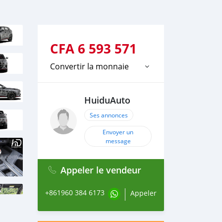
CFA
6 593 571
Convertir la monnaie
HuiduAuto
Ses annonces
Envoyer un
message
Appeler le vendeur
+861960 384 6173
Appeler