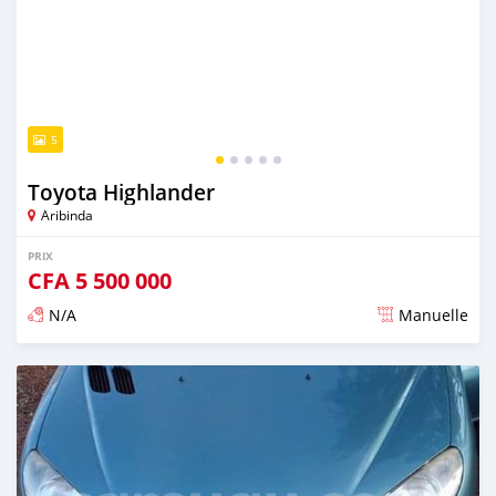
5
Toyota Highlander
Aribinda
PRIX
CFA
5 500 000
N/A
Manuelle
Publié il y a presque 6 ans