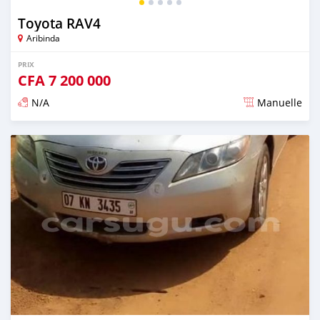
Toyota RAV4
Aribinda
PRIX
CFA
7 200 000
N/A
Manuelle
Publié il y a presque 6 ans