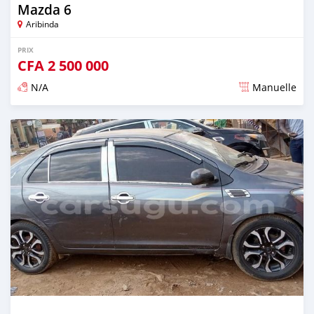
Mazda 6
Aribinda
PRIX
CFA
2 500 000
N/A
Manuelle
Publié il y a presque 6 ans