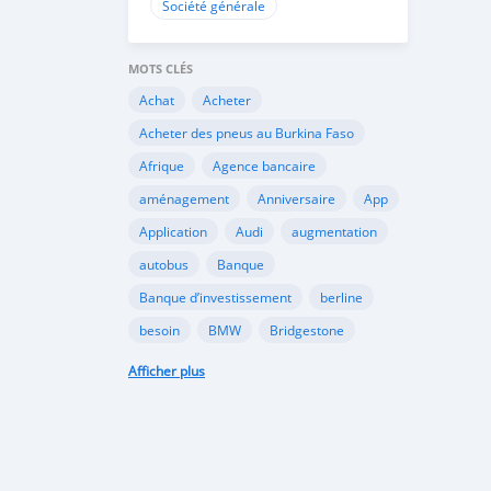
Société générale
MOTS CLÉS
Achat
Acheter
Acheter des pneus au Burkina Faso
Afrique
Agence bancaire
aménagement
Anniversaire
App
Application
Audi
augmentation
autobus
Banque
Banque d’investissement
berline
besoin
BMW
Bridgestone
Burkina
Burkina Faso
bus
Afficher plus
butane
Camion
camionnette
Camry
capitale
carte grise
Carte grise
CASEM
CEDEAO