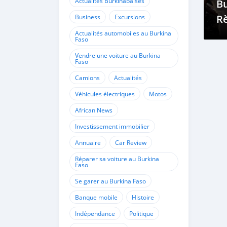
Actualités Burkinabaises
Bu
Rè
Business
Excursions
Es
Actualités automobiles au Burkina
Faso
Vendre une voiture au Burkina
Faso
Camions
Actualités
Véhicules électriques
Motos
African News
Investissement immobilier
Annuaire
Car Review
Réparer sa voiture au Burkina
Faso
Se garer au Burkina Faso
Banque mobile
Histoire
Indépendance
Politique