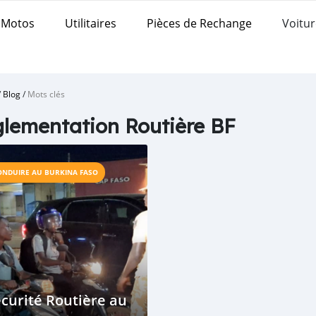
Motos
Utilitaires
Pièces de Rechange
Voitur
/
Blog
/
Mots clés
lementation Routière BF
ONDUIRE AU BURKINA FASO
curité Routière au