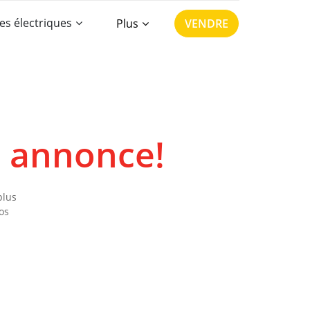
es électriques
Plus
VENDRE
e annonce!
plus
os