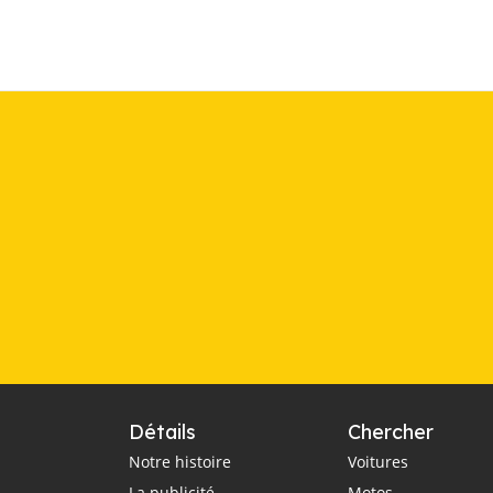
Détails
Chercher
Notre histoire
Voitures
La publicité
Motos