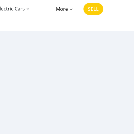
lectric Cars
More
SELL