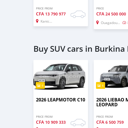
PRICE FROM
PRICE
CFA
CFA
13 790 977
24 500 000
Kantchari
Ouagadougou
Buy SUV cars in Burkina
6
6
2026 LEAPMOTOR C10
2026 LIEBAO
LEOPARD
PRICE FROM
PRICE FROM
CFA
CFA
10 909 333
6 500 759