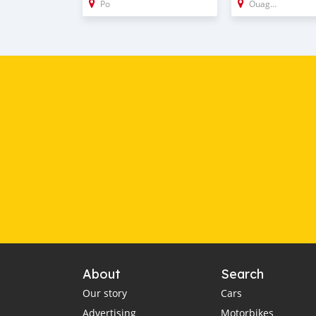
Po
Ouagadougou
About
Search
Our story
Cars
Advertising
Motorbikes