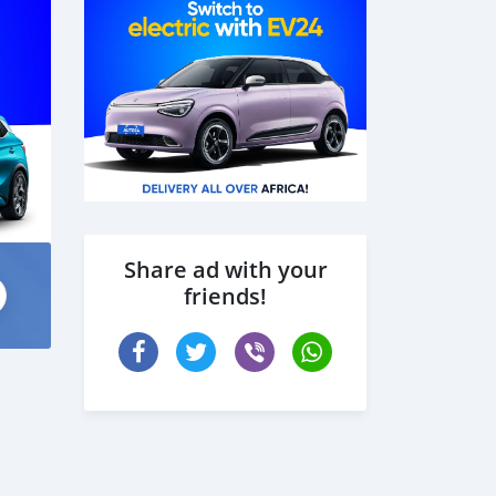
istée
e
Share ad with your
friends!