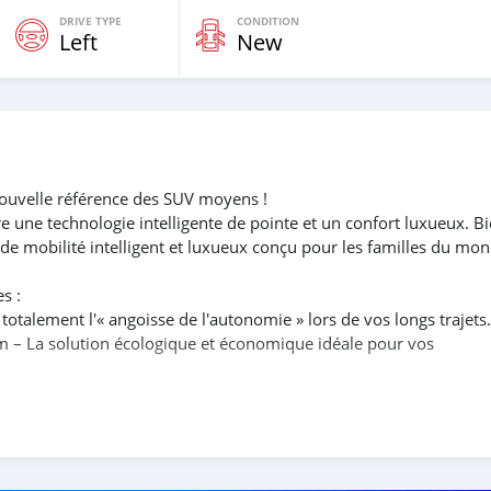
DRIVE TYPE
CONDITION
Left
New
uvelle référence des SUV moyens !
e une technologie intelligente de pointe et un confort luxueux. B
e de mobilité intelligent et luxueux conçu pour les familles du mo
s :
alement l'« angoisse de l'autonomie » lors de vos longs trajets.
 – La solution écologique et économique idéale pour vos
apdragon 8295P et du système avancé ADiGO 6.0 – Pour une
e d'un smartphone.
uatre zones du véhicule, pour une commande facile à tout moment