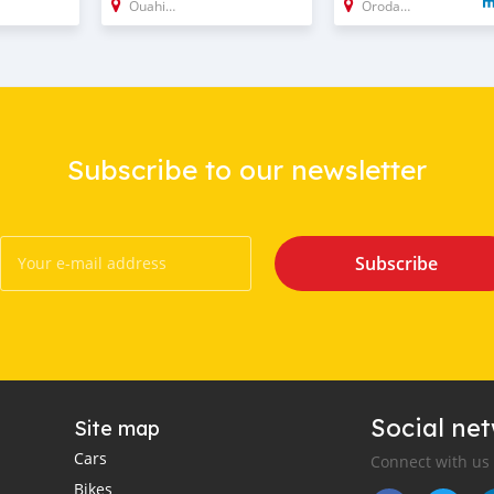
Ouahigouya
Orodara
Subscribe to our newsletter
Subscribe
Social ne
Site map
Cars
Connect with us
Bikes