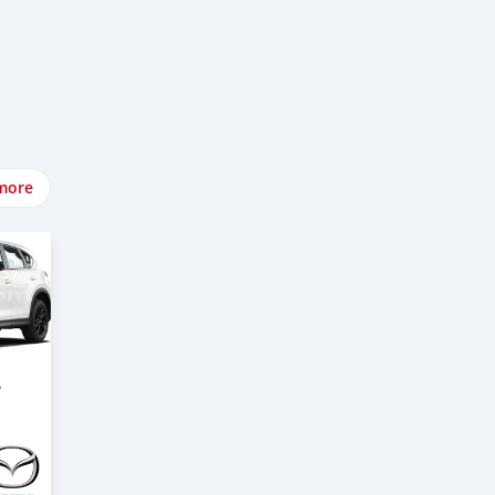
more
5