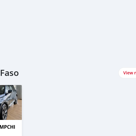
 Faso
View 
UMPCHI