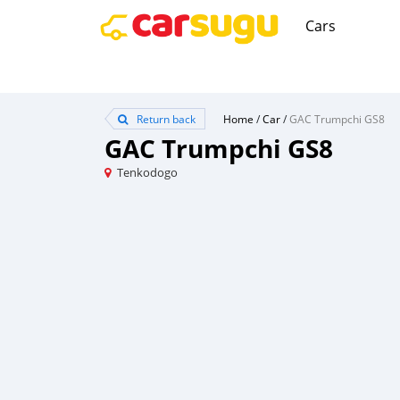
Cars
Return back
Home
/
Car
/
GAC Trumpchi GS8
GAC Trumpchi GS8
Tenkodogo