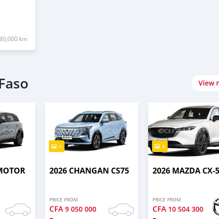
80,000 km
 Faso
View 
6
6
 MOTOR
2026 CHANGAN CS75
2026 MAZDA CX-
PRICE FROM
PRICE FROM
CFA
CFA
9 050 000
10 504 300