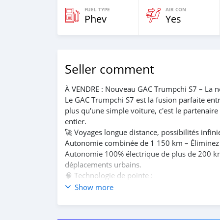
FUEL TYPE
AIR CON
Phev
Yes
Seller comment
À VENDRE : Nouveau GAC Trumpchi S7 – La no
Le GAC Trumpchi S7 est la fusion parfaite entr
plus qu'une simple voiture, c'est le partenair
entier.
🚀 Voyages longue distance, possibilités infinie
Autonomie combinée de 1 150 km – Éliminez tot
Autonomie 100% électrique de plus de 200 km
déplacements urbains.
🧠 Technologie de pointe :
Équipé du puissant processeur Qualcomm Sn
Show more
expérience utilisateur fluide et raffinée, dign
Prise en charge du contrôle vocal dans les q
🛡️ Sécurité et commodité avant tout :