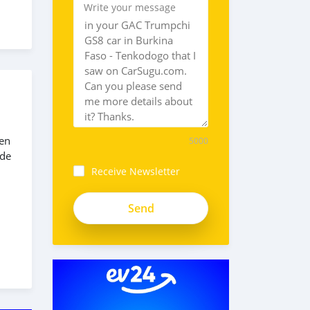
Write your message
ien
5000
nde
Receive Newsletter
.