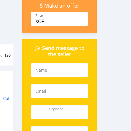
Make an offer
Price
XOF
Send message to
the seller
ed
136
Name
Email
Call
Telephone