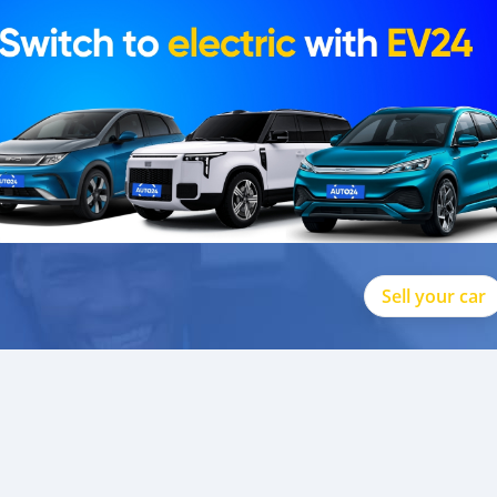
au (NOA) en option avec LiDAR. Il prend en charge la conduite ass
n dans les conditions de trafic complexes plus simple et plus
ges en cuir Nappa avec ventilation, chauffage et fonction massage.
3 pouces, pour rendre chaque voyage amusant.
arrosserie robuste. Le S7 est le compagnon de confiance sur votr
llement en Russie et au Moyen-Orient !
33703
Sell your car
 populaires : Changan, Geely, Toyota, et bien d'autres !