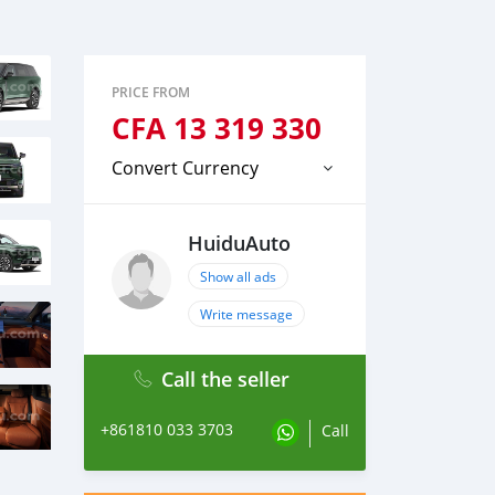
PRICE FROM
CFA
13 319 330
Convert Currency
HuiduAuto
Show all ads
Write message
Call the seller
+861810 033 3703
Call