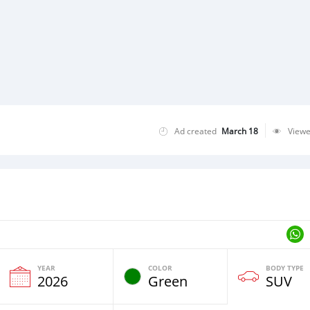
Ad created
March 18
View
YEAR
COLOR
BODY TYPE
2026
Green
SUV