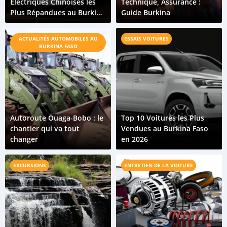
Électriques Chinoises les
Technique, Assurance :
Plus Répandues au Burkina
Guide Burkina
Faso
ACTUALITÉS AUTOMOBILES AU
ESSAIS VOITURES
BURKINA FASO
Autoroute Ouaga-Bobo : le
Top 10 Voitures les Plus
chantier qui va tout
Vendues au Burkina Faso
changer
en 2026
EXCURSIONS
ENTRETIEN DE LA VOITURE