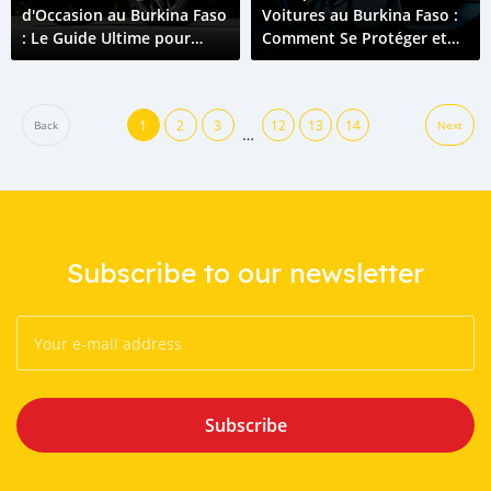
d'Occasion au Burkina Faso
Voitures au Burkina Faso :
: Le Guide Ultime pour
Comment Se Protéger et
Choisir en 2026
Payer en Toute Sécurité
1
2
3
12
13
14
Back
Next
…
Subscribe to our newsletter
Subscribe