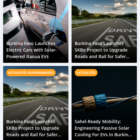
Burkina Faso Launches
Burkina Faso Launches
Electric Cars with Solar-
SKBo Project to Upgrade
Powered Itaoua EVs
Roads and Rail for Safer
Travel
ACTUALITÉS BURKINABAISES
ACTUALITÉS
Burkina Faso Launches
Sahel-Ready Mobility:
SKBo Project to Upgrade
Engineering Passive Solar
Roads and Rail for Safer
Cooling For EVs In Burkina