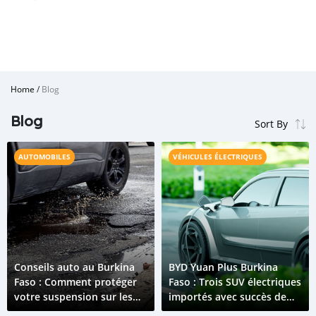
Home
/
Blog
Blog
AUTOMOBILES
VÉHICULES ÉLECTRIQUES
Conseils auto au Burkina
BYD Yuan Plus Burkina
Faso : Comment protéger
Faso : Trois SUV électriques
votre suspension sur les
importés avec succès de
routes accidentées
Chine