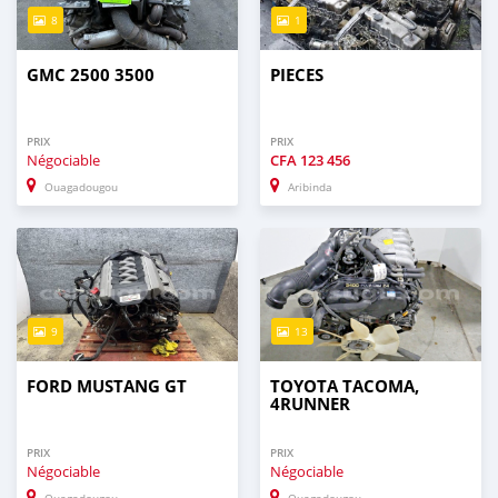
8
1
GMC 2500 3500
PIECES
PRIX
PRIX
Négociable
CFA
123 456
Ouagadougou
Aribinda
9
13
FORD MUSTANG GT
TOYOTA TACOMA,
4RUNNER
PRIX
PRIX
Négociable
Négociable