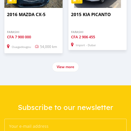
5
11
2016 MAZDA CX-5
2015 KIA PICANTO
FARASHI
FARASHI
CFA
7 900 000
CFA
2 906 455
Import - Dubai
54,000 km
Ouagadougou
View more
Subscribe to our newsletter