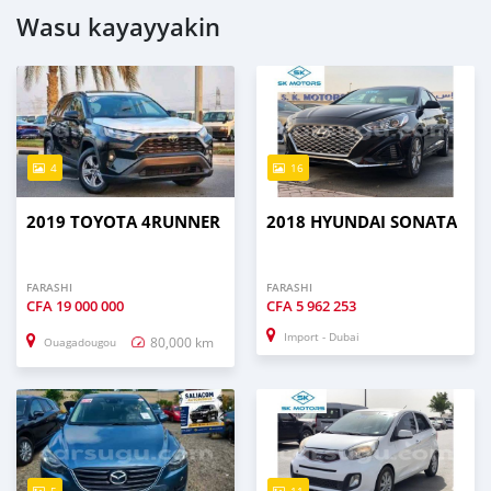
Wasu kayayyakin
4
16
2019 TOYOTA 4RUNNER
2018 HYUNDAI SONATA
FARASHI
FARASHI
CFA
19 000 000
CFA
5 962 253
Import - Dubai
80,000 km
Ouagadougou