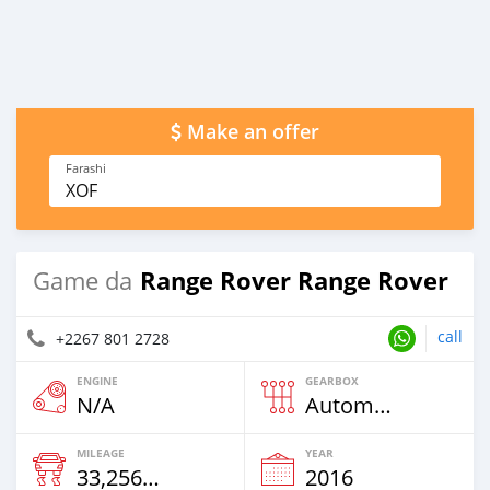
Make an offer
Farashi
XOF
Range Rover Range Rover
Game da
call
+2267 801 2728
ENGINE
GEARBOX
N/A
Automatic
MILEAGE
YEAR
33,256 Km
2016