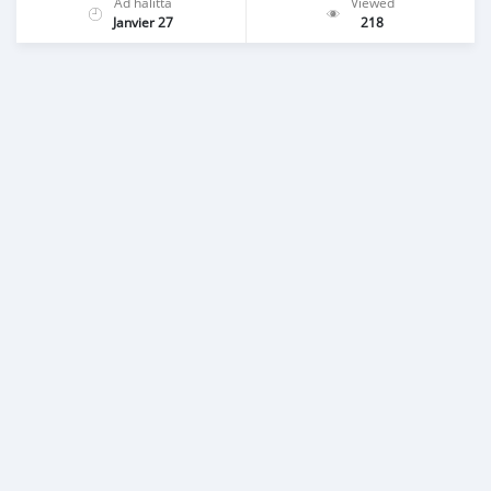
Ad halitta
Viewed
Janvier 27
218