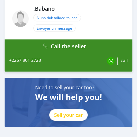
.Babano
Nuna duk tallace-tallace
Envoyer un message
Call the seller
+2267 801 2728
call
Need to sell your car too?
We will help you!
Sell your car