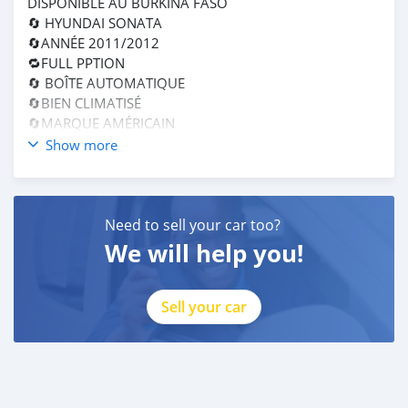
DISPONIBLE AU BURKINA FASO
🔄 HYUNDAI SONATA
🔄ANNÉE 2011/2012
🔁FULL PPTION
🔄 BOÎTE AUTOMATIQUE
🔄BIEN CLIMATISÉ
🔄MARQUE AMÉRICAIN
🔁4 CYLINDRE
Show more
🔄CAMERA DE RECULE INTÉGRER
🔄BOUTON DE DÉMARRAGE
🔁INTÉRIEUR TRÈS PROPRE
🔄1ANS DE GARANTIE SUR LE MOTEUR
Need to sell your car too?
🔄BLUETOOTH INTÉGRER
We will help you!
🔄PRIX 4 .600.000 FRANC CFA TTC
🔄PRIX 4.150.000 FRANC CFA HTC
🔄DÉJÀ DISPONIBLE AU BURKINA FASO
Sell your car
🔁INTÉRESSE N’HÉSITEDE A CONTACTÉ CES NUMÉRO
↗️Numero wattsap Dubaï +971528495648
↗️Numero wattsap burkina +22676489958
↗️Numéro wattsap ETAS UNIS +1(952)2206347