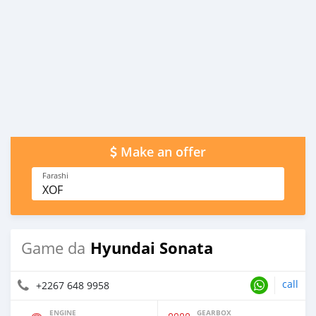
Make an offer
Farashi
XOF
Hyundai Sonata
Game da
call
+2267 648 9958
ENGINE
GEARBOX