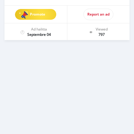
Promote
Report an ad
Ad halitta
Viewed
Septembre 04
797