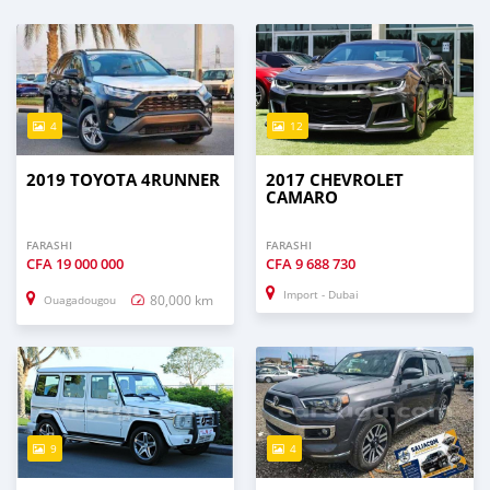
4
12
2019 TOYOTA 4RUNNER
2017 CHEVROLET
CAMARO
FARASHI
FARASHI
CFA
19 000 000
CFA
9 688 730
Import - Dubai
80,000 km
Ouagadougou
9
4