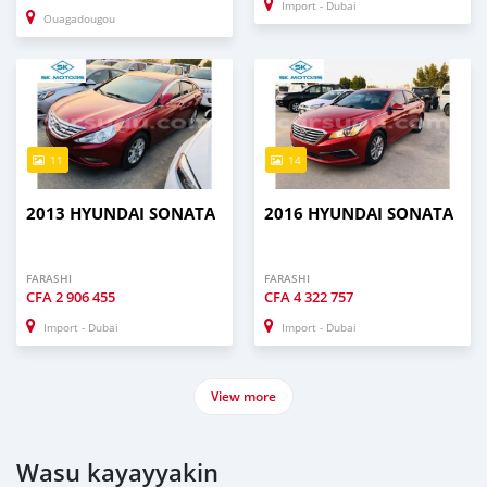
Import - Dubai
Ouagadougou
11
14
2013 HYUNDAI SONATA
2016 HYUNDAI SONATA
FARASHI
FARASHI
CFA
2 906 455
CFA
4 322 757
Import - Dubai
Import - Dubai
View more
Wasu kayayyakin