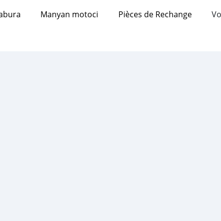
abura
Manyan motoci
Pièces de Rechange
Vo