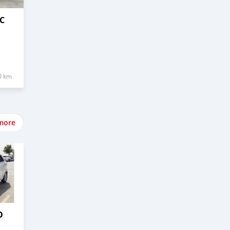
C
0 km
more
O