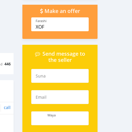
Make an offer
Farashi
XOF
Send message to
the seller
ed
446
Suna
Email
call
Waya