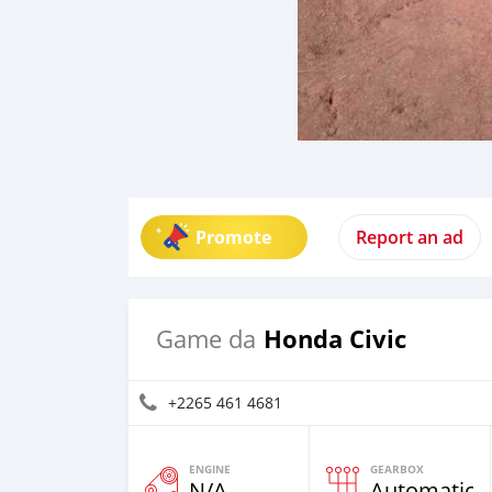
Promote
Report an ad
Honda Civic
Game da
+2265 461 4681
ENGINE
GEARBOX
N/A
Automatic