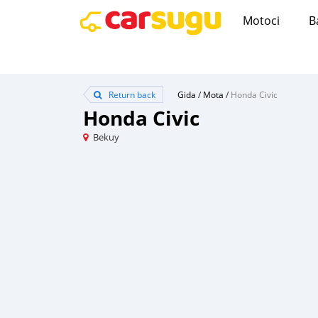
Motoci
B
Return back
Gida
/
Mota
/
Honda Civic
Honda Civic
Bekuy