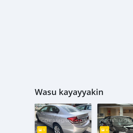
Wasu kayayyakin
5
4