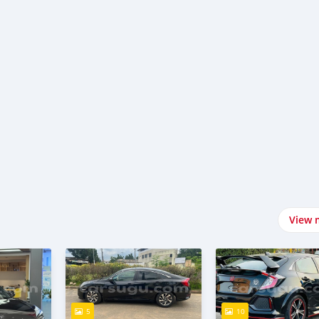
View 
5
10