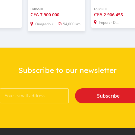
FARASHI
FARASHI
CFA
CFA
7 900 000
2 906 455
Import - Dubai
Ouagadougou
54,000 km
Subscribe to our newsletter
Subscribe