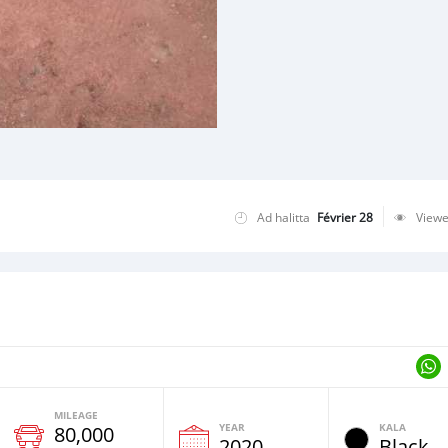
Ad halitta
Février 28
View
MILEAGE
YEAR
KALA
80,000
2020
Black