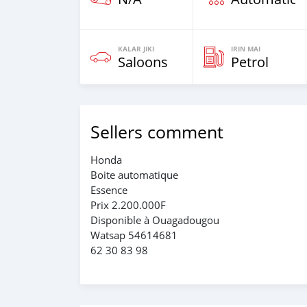
KALAR JIKI
IRIN MAI
Saloons
Petrol
Sellers comment
Honda
Boite automatique
Essence
Prix 2.200.000F
Disponible à Ouagadougou
Watsap 54614681
62 30 83 98