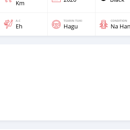
Km
A.C
TSARIN TUKI
CONDITION
Eh
Hagu
Na Ha