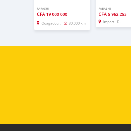
FARASHI
FARASHI
CFA
CFA
19 000 000
5 962 253
Import - Dubai
Ouagadougou
80,000 km