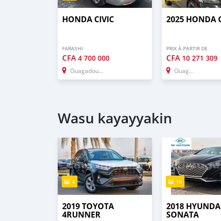
HONDA CIVIC
2025 HONDA C
FARASHI
PRIX À PARTIR DE
CFA
CFA
4 700 000
10 271 309
Ouagadougou
Ouagadougou
Wasu kayayyakin
4
16
2019 TOYOTA
2018 HYUNDA
4RUNNER
SONATA