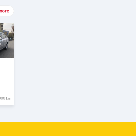
more
000 km