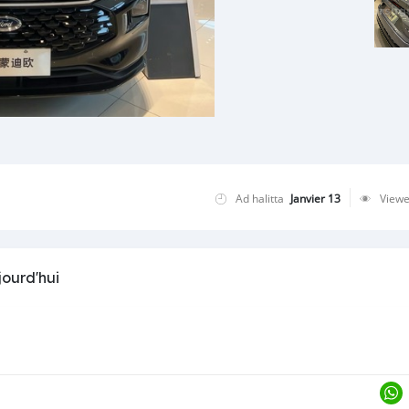
Ad halitta
Janvier 13
View
jourd'hui