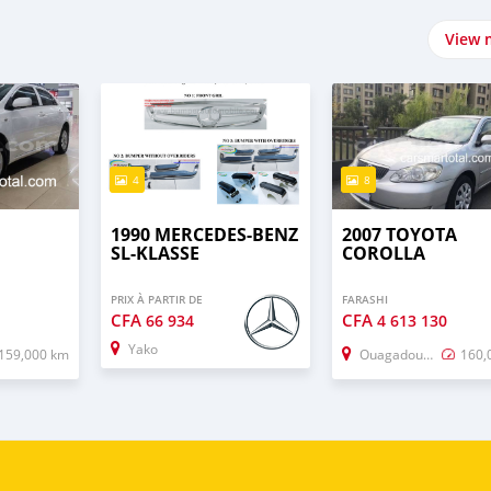
View 
4
8
1990 MERCEDES-BENZ
2007 TOYOTA
SL-KLASSE
COROLLA
PRIX À PARTIR DE
FARASHI
CFA
CFA
66 934
4 613 130
Yako
159,000 km
Ouagadougou
160,