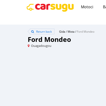
Motoci
B
Return back
Gida
/
Mota
/
Ford Mondeo
Ford Mondeo
Ouagadougou