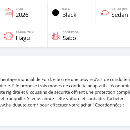
YEAR
KALA
KALAR JIKI
2026
Black
Sedan
TSARIN TUKI
CONDITION
Hagu
Sabo
éritage mondial de Ford, elle crée une œuvre d’art de conduite 
nierie. Elle propose trois modes de conduite adaptatifs : économi
ute rigidité et 8 coussins de sécurité offrent une protection compl
t tranquille. Si vous aimez cette voiture et souhaitez l’acheter,
www.huiduauto.com/ pour effectuer votre achat ! Coordonnées :