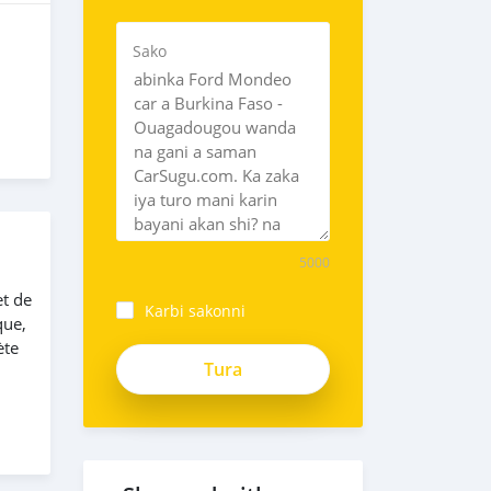
Sako
5000
et de
Karbi sakonni
que,
ète