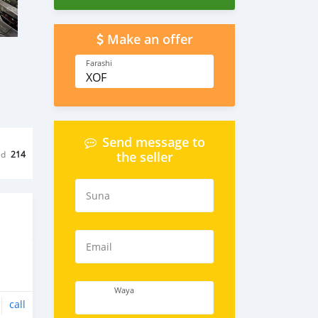
Make an offer
Farashi
XOF
Send message to
ed
214
the seller
Suna
Email
Waya
call