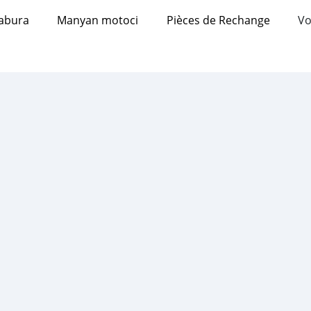
abura
Manyan motoci
Pièces de Rechange
Vo