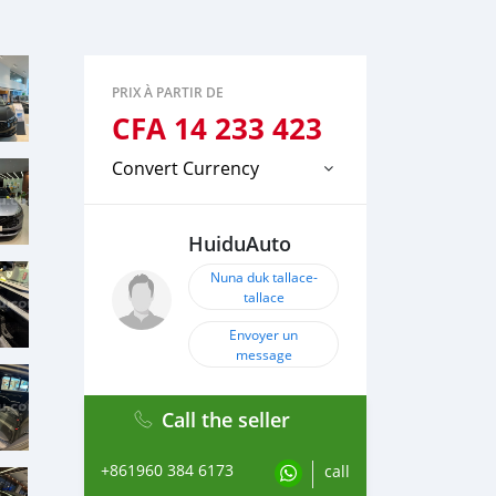
PRIX À PARTIR DE
CFA
14 233 423
Convert Currency
HuiduAuto
Nuna duk tallace-
tallace
Envoyer un
message
Call the seller
+861960 384 6173
call