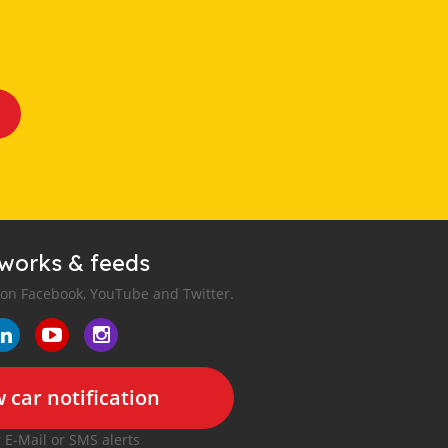
tworks & feeds
 on Facebook, YouTube and Twitter.
 car notification
r E-Mail or SMS alerts