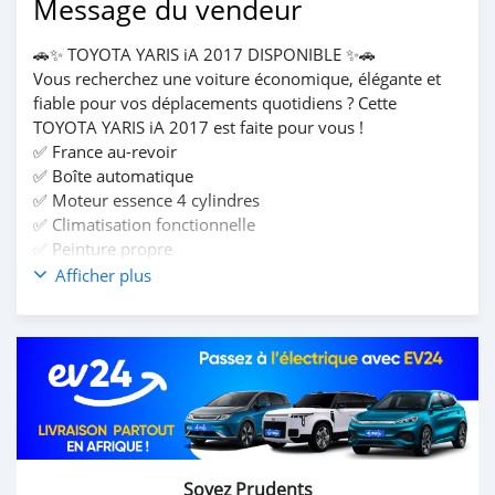
Message du vendeur
🚗✨ TOYOTA YARIS iA 2017 DISPONIBLE ✨🚗
Vous recherchez une voiture économique, élégante et
fiable pour vos déplacements quotidiens ? Cette
TOYOTA YARIS iA 2017 est faite pour vous !
✅ France au-revoir
✅ Boîte automatique
✅ Moteur essence 4 cylindres
✅ Climatisation fonctionnelle
✅ Peinture propre
✅ Confort et faible consommation
Afficher plus
💰 Prix : 6 800 000 FCFA TTC
Ne manquez pas cette belle opportunité d'acquérir une
berline moderne à un excellent rapport qualité-prix.
📞 CONTACTS : 60184296 / 70361775 / 75508127
SALIACOM AUTOMOBILE Votre partenaire de confiance
pour des véhicules de qualité.
#ToyotaYarisIA #ToyotaYaris2017 #ToyotaBurkina
#VoitureOccasion #VoitureAutomatique
Soyez Prudents
#AutomobileBF #Ouagadougou #SaliacomAutomobile