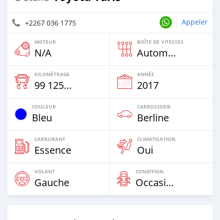
Appeler
+2267 036 1775
MOTEUR
BOÎTE DE VITESSES
N/A
Automatique
KILOMÉTRAGE
ANNÉE
99 125 Km
2017
COULEUR
CARROSSERIE
Bleu
Berline
CARBURANT
CLIMATISATION
Essence
Oui
VOLANT
CONDITION
Gauche
Occasion