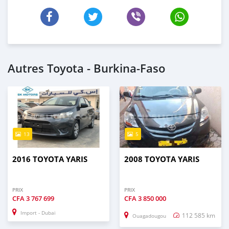
Autres Toyota - Burkina-Faso
13
5
2016 TOYOTA YARIS
2008 TOYOTA YARIS
PRIX
PRIX
CFA
3 767 699
CFA
3 850 000
Import - Dubai
112 585 km
Ouagadougou