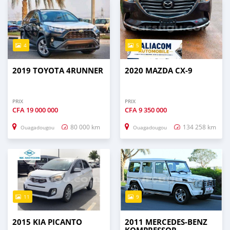
4
5
2019 TOYOTA 4RUNNER
2020 MAZDA CX-9
PRIX
PRIX
CFA
19 000 000
CFA
9 350 000
80 000 km
134 258 km
Ouagadougou
Ouagadougou
11
9
2015 KIA PICANTO
2011 MERCEDES-BENZ