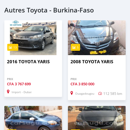
Autres Toyota - Burkina-Faso
13
5
2016 TOYOTA YARIS
2008 TOYOTA YARIS
PRIX
PRIX
CFA
3 767 699
CFA
3 850 000
Import - Dubai
112 585 km
Ouagadougou