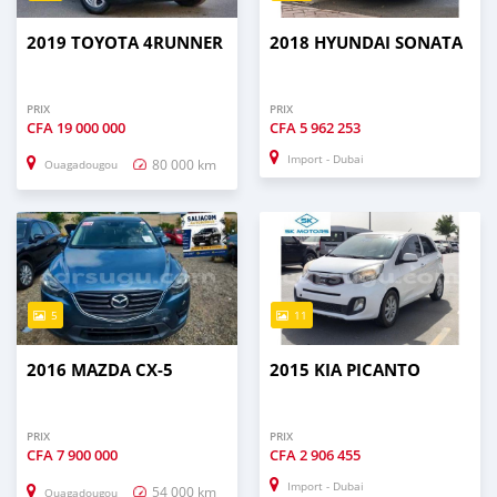
2019 TOYOTA 4RUNNER
2018 HYUNDAI SONATA
PRIX
PRIX
CFA
19 000 000
CFA
5 962 253
Import - Dubai
80 000 km
Ouagadougou
5
11
2016 MAZDA CX-5
2015 KIA PICANTO
PRIX
PRIX
CFA
7 900 000
CFA
2 906 455
Import - Dubai
54 000 km
Ouagadougou