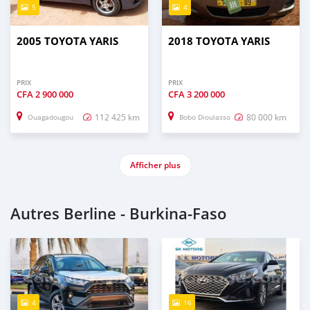
5
4
2005 TOYOTA YARIS
2018 TOYOTA YARIS
PRIX
PRIX
CFA
2 900 000
CFA
3 200 000
112 425 km
80 000 km
Ouagadougou
Bobo Dioulasso
Afficher plus
Autres Berline - Burkina-Faso
4
16