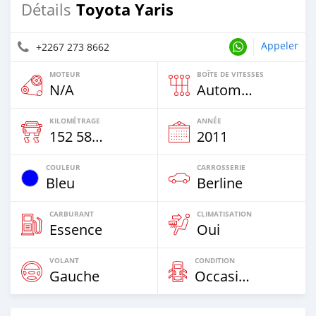
Toyota Yaris
Détails
Appeler
+2267 273 8662
MOTEUR
BOÎTE DE VITESSES
N/A
Automatique
KILOMÉTRAGE
ANNÉE
152 585 Km
2011
COULEUR
CARROSSERIE
Bleu
Berline
CARBURANT
CLIMATISATION
Essence
Oui
VOLANT
CONDITION
Gauche
Occasion