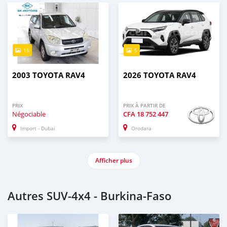
15
5
2003 TOYOTA RAV4
2026 TOYOTA RAV4
PRIX
PRIX À PARTIR DE
Négociable
CFA
18 752 447
Import - Dubai
Orodara
Afficher plus
Autres SUV‒4x4 - Burkina-Faso