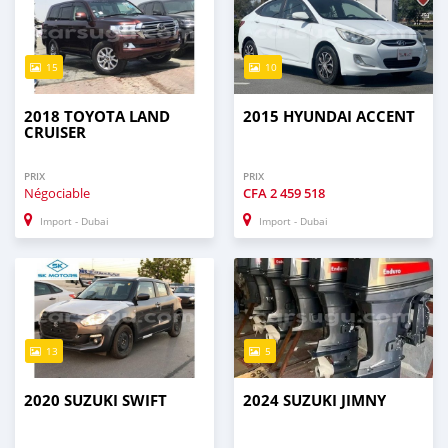
15
10
2018 TOYOTA LAND
2015 HYUNDAI ACCENT
CRUISER
PRIX
PRIX
Négociable
CFA
2 459 518
Import - Dubai
Import - Dubai
13
5
2020 SUZUKI SWIFT
2024 SUZUKI JIMNY