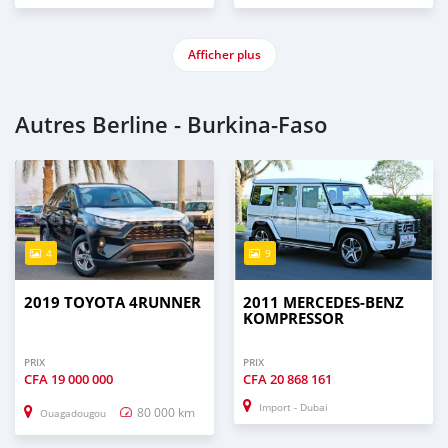
Afficher plus
Autres Berline - Burkina-Faso
4
9
2019 TOYOTA 4RUNNER
2011 MERCEDES-BENZ
KOMPRESSOR
PRIX
PRIX
CFA
19 000 000
CFA
20 868 161
Import - Dubai
80 000 km
Ouagadougou