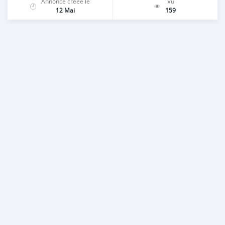
Annonce créée le
Vu
12 Mai
159