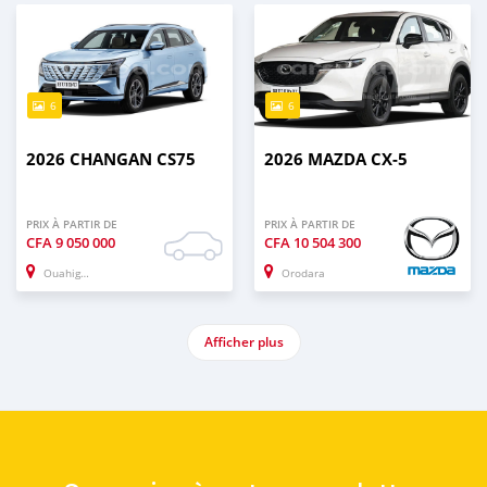
6
6
2026 CHANGAN CS75
2026 MAZDA CX-5
PRIX À PARTIR DE
PRIX À PARTIR DE
CFA
9 050 000
CFA
10 504 300
Ouahigouya
Orodara
Afficher plus