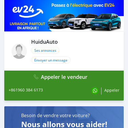
HuiduAuto
Ses annonces
Envoyer un message
Appeler le vendeur
+861960 384 6173
Appeler
Besoin de vendre votre voiture?
Nous allons vous aider!