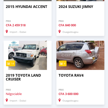
2015 HYUNDAI ACCENT
2024 SUZUKI JIMNY
PRIX
PRIX
CFA
2 459 518
CFA
840 000
Import - Dubai
Ouagadougou
14
4
2019 TOYOTA LAND
TOYOTA RAV4
CRUISER
PRIX
PRIX
Négociable
CFA
3 600 000
Import - Dubai
Ouagadougou