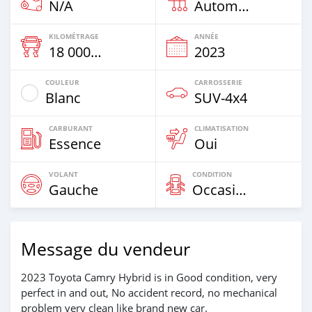
N/A
Automatique
KILOMÉTRAGE
ANNÉE
18 000 Km
2023
COULEUR
CARROSSERIE
Blanc
SUV‒4x4
CARBURANT
CLIMATISATION
Essence
Oui
VOLANT
CONDITION
Gauche
Occasion
Message du vendeur
2023 Toyota Camry Hybrid is in Good condition, very
perfect in and out, No accident record, no mechanical
problem very clean like brand new car.