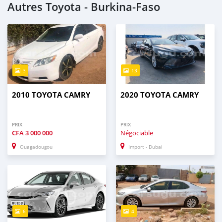
Autres Toyota - Burkina-Faso
3
13
2010 TOYOTA CAMRY
2020 TOYOTA CAMRY
PRIX
PRIX
CFA
3 000 000
Négociable
Ouagadougou
Import - Dubai
6
4