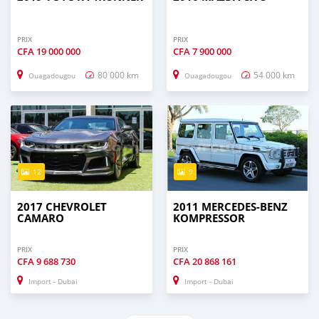
PRIX
PRIX
CFA
19 000 000
CFA
7 900 000
80 000 km
54 000 km
Ouagadougou
Ouagadougou
12
9
2017 CHEVROLET
2011 MERCEDES-BENZ
CAMARO
KOMPRESSOR
PRIX
PRIX
CFA
9 688 730
CFA
20 868 161
Import - Dubai
Import - Dubai