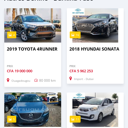
4
16
2019 TOYOTA 4RUNNER
2018 HYUNDAI SONATA
PRIX
PRIX
CFA
19 000 000
CFA
5 962 253
Import - Dubai
80 000 km
Ouagadougou
5
11