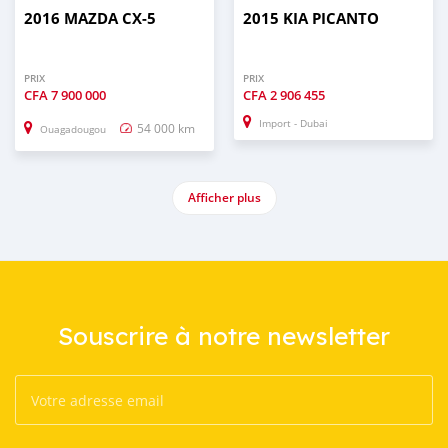
2016 MAZDA CX-5
2015 KIA PICANTO
PRIX
PRIX
CFA
7 900 000
CFA
2 906 455
Import - Dubai
54 000 km
Ouagadougou
Afficher plus
Souscrire à notre newsletter