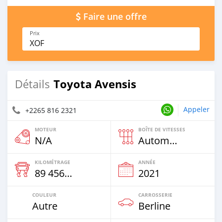
Faire une offre
Prix
XOF
Toyota Avensis
Détails
Appeler
+2265 816 2321
MOTEUR
BOÎTE DE VITESSES
N/A
Automatique
KILOMÉTRAGE
ANNÉE
89 456 Km
2021
COULEUR
CARROSSERIE
Autre
Berline