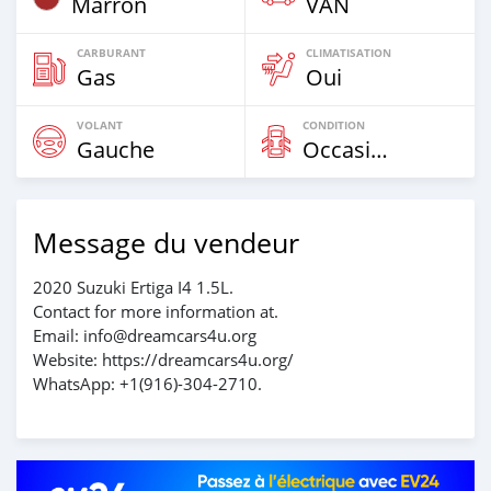
Marron
VAN
CARBURANT
CLIMATISATION
Gas
Oui
VOLANT
CONDITION
Gauche
Occasion
Message du vendeur
2020 Suzuki Ertiga I4 1.5L.
Contact for more information at.
Email: info@dreamcars4u.org
Website: https://dreamcars4u.org/
WhatsApp: ‪+1(916)-304-2710‬.