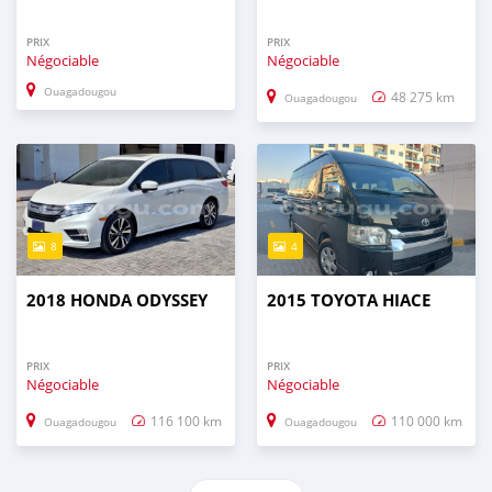
PRIX
PRIX
Négociable
Négociable
Ouagadougou
48 275 km
Ouagadougou
8
4
2018 HONDA ODYSSEY
2015 TOYOTA HIACE
PRIX
PRIX
Négociable
Négociable
116 100 km
110 000 km
Ouagadougou
Ouagadougou