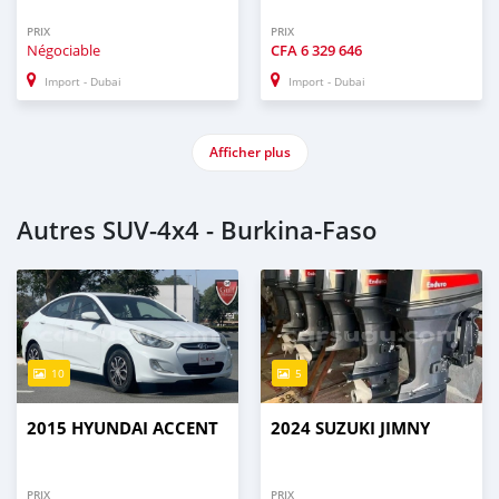
PRIX
PRIX
Négociable
CFA
6 329 646
Import - Dubai
Import - Dubai
Afficher plus
Autres SUV‒4x4 - Burkina-Faso
10
5
2015 HYUNDAI ACCENT
2024 SUZUKI JIMNY
PRIX
PRIX