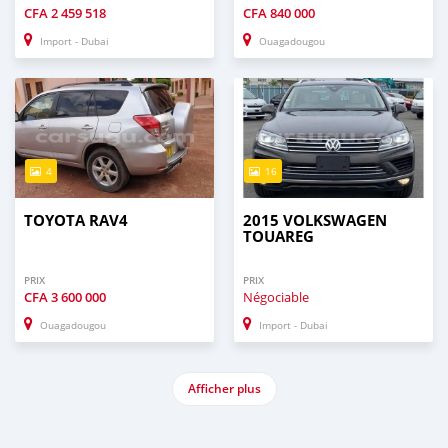
CFA
2 459 518
CFA
840 000
Import - Dubai
Ouagadougou
4
16
TOYOTA RAV4
2015 VOLKSWAGEN
TOUAREG
PRIX
PRIX
CFA
3 600 000
Négociable
Ouagadougou
Import - Dubai
Afficher plus