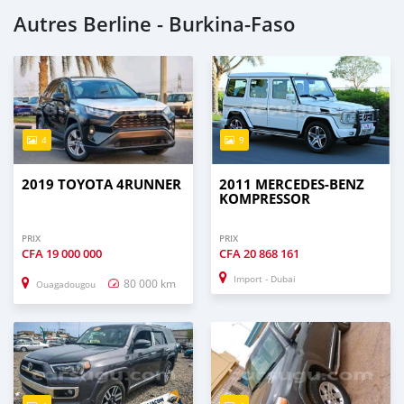
Autres Berline - Burkina-Faso
4
9
2019 TOYOTA 4RUNNER
2011 MERCEDES-BENZ
KOMPRESSOR
PRIX
PRIX
CFA
19 000 000
CFA
20 868 161
Import - Dubai
80 000 km
Ouagadougou