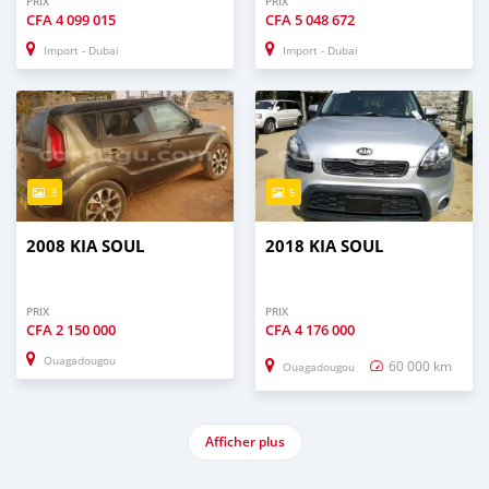
PRIX
PRIX
CFA
4 099 015
CFA
5 048 672
Import - Dubai
Import - Dubai
3
5
2008 KIA SOUL
2018 KIA SOUL
PRIX
PRIX
CFA
2 150 000
CFA
4 176 000
Ouagadougou
60 000 km
Ouagadougou
Afficher plus