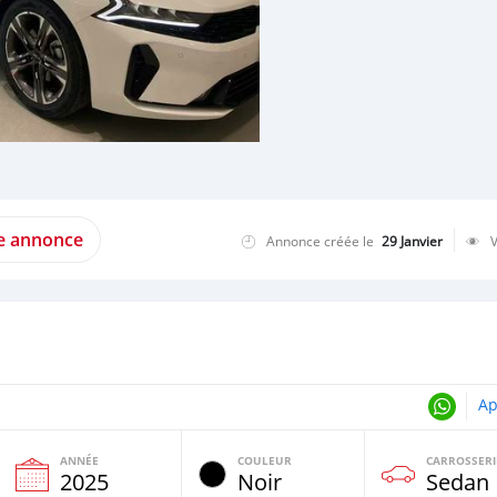
te annonce
Annonce créée le
29 Janvier
Ap
ANNÉE
COULEUR
CARROSSERI
e
2025
Noir
Sedan