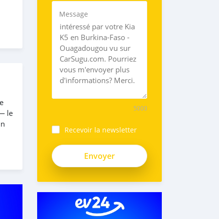
Message
e
5000
— le
un
Recevoir la newsletter
_5Cbax-
Uutz2Vujy3v8F