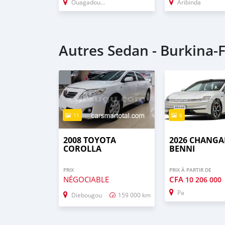
Ouagadougou
Aribinda
Autres Sedan - Burkina-
11
6
2008 TOYOTA
2026 CHANG
COROLLA
BENNI
PRIX
PRIX À PARTIR DE
NÉGOCIABLE
CFA
10 206 000
Pa
Diebougou
159 000 km