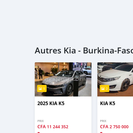
Autres Kia - Burkina-Fas
5
2
2025 KIA K5
KIA K5
PRIX
PRIX
CFA
CFA
11 244 352
2 750 000