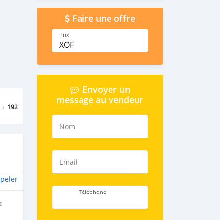
Faire une offre
Prix
XOF
Envoyer un
message au vendeur
Vu
192
Nom
Email
peler
Téléphone
E