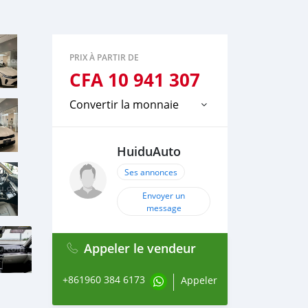
PRIX À PARTIR DE
CFA
10 941 307
Convertir la monnaie
HuiduAuto
Ses annonces
Envoyer un
message
Appeler le vendeur
+861960 384 6173
Appeler