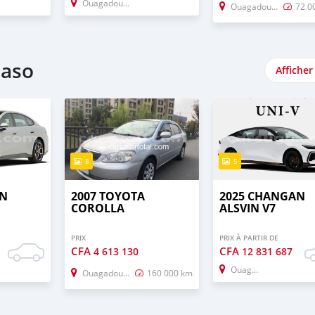
Ouagadougou
Ouagadougou
72 0
Faso
Afficher
8
5
AN
2007 TOYOTA
2025 CHANGAN
COROLLA
ALSVIN V7
PRIX
PRIX À PARTIR DE
CFA
CFA
4 613 130
12 831 687
Ouagadougou
Ouagadougou
160 000 km