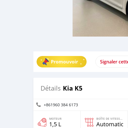
Promouvoir
Signaler cet
Kia K5
Détails
+861960 384 6173
MOTEUR
BOÎTE DE VITESSES
1,5 L
Automatiqu