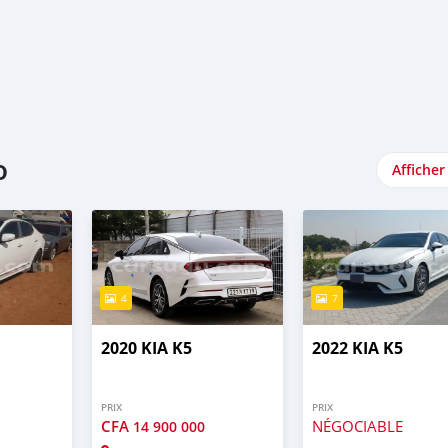
o
Afficher
4
7
2020 KIA K5
2022 KIA K5
PRIX
PRIX
CFA
NÉGOCIABLE
14 900 000