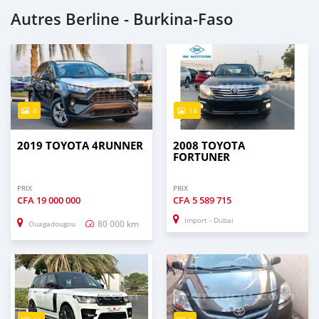
Autres Berline - Burkina-Faso
4
14
2019 TOYOTA 4RUNNER
2008 TOYOTA
FORTUNER
PRIX
PRIX
CFA
19 000 000
CFA
5 589 715
Import - Dubai
80 000 km
Ouagadougou