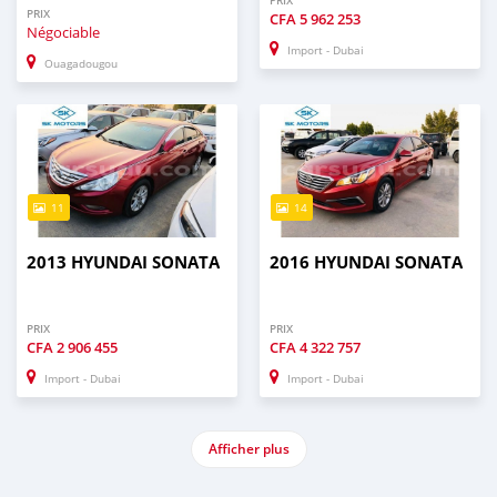
PRIX
PRIX
CFA
5 962 253
Négociable
Import - Dubai
Ouagadougou
11
14
2013 HYUNDAI SONATA
2016 HYUNDAI SONATA
PRIX
PRIX
CFA
2 906 455
CFA
4 322 757
Import - Dubai
Import - Dubai
Afficher plus