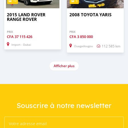
10
5
2015 LAND ROVER
2008 TOYOTA YARIS
RANGE ROVER
PRIX
PRIX
CFA
37 115 426
CFA
3 850 000
Import - Dubai
112 585 km
Ouagadougou
Afficher plus
Souscrire à notre newsletter