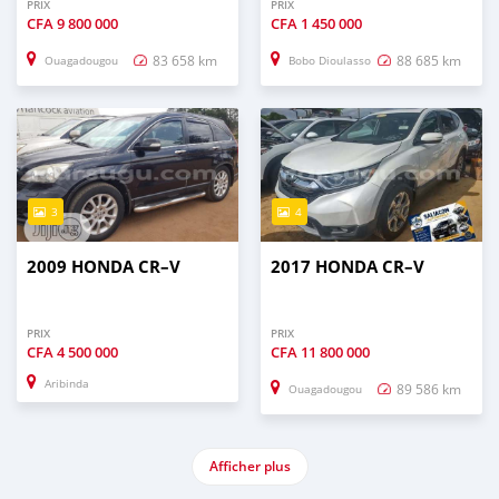
PRIX
PRIX
CFA
9 800 000
CFA
1 450 000
83 658 km
88 685 km
Ouagadougou
Bobo Dioulasso
3
4
2009 HONDA CR–V
2017 HONDA CR–V
PRIX
PRIX
CFA
4 500 000
CFA
11 800 000
Aribinda
89 586 km
Ouagadougou
Afficher plus