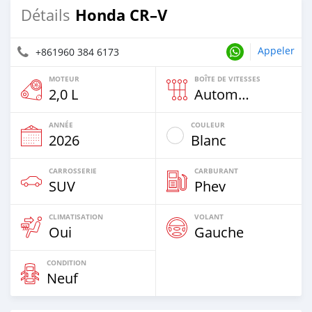
Honda CR–V
Détails
Appeler
+861960 384 6173
MOTEUR
BOÎTE DE VITESSES
2,0 L
Automatique
ANNÉE
COULEUR
2026
Blanc
CARROSSERIE
CARBURANT
SUV
Phev
CLIMATISATION
VOLANT
Oui
Gauche
CONDITION
Neuf