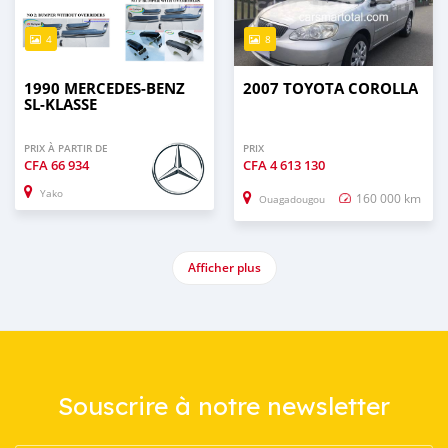
4
8
1990 MERCEDES-BENZ
2007 TOYOTA COROLLA
SL-KLASSE
PRIX À PARTIR DE
PRIX
CFA
66 934
CFA
4 613 130
Yako
160 000 km
Ouagadougou
Afficher plus
Souscrire à notre newsletter