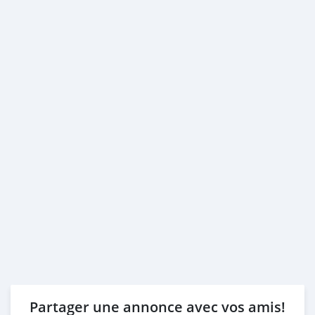
FINANCE BUYERS:
Required Bank finance documents are as follows:
Employed:
1- Salary Certificate
2- 3 month ba
Partager une annonce avec vos amis!