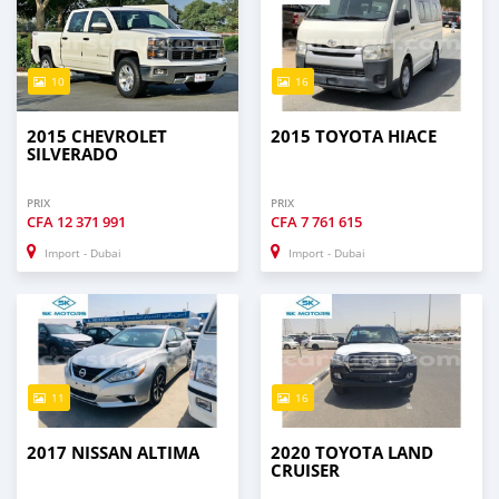
10
16
2015 CHEVROLET
2015 TOYOTA HIACE
SILVERADO
PRIX
PRIX
CFA
12 371 991
CFA
7 761 615
Import - Dubai
Import - Dubai
11
16
2017 NISSAN ALTIMA
2020 TOYOTA LAND
CRUISER