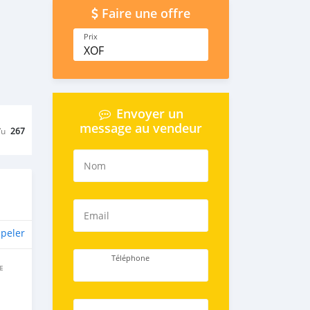
Faire une offre
Prix
XOF
Envoyer un
message au vendeur
Vu
267
Nom
Email
peler
Téléphone
E