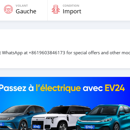
VOLANT
CONDITION
Gauche
Import
ct WhatsApp at +8619603846173 for special offers and other mod