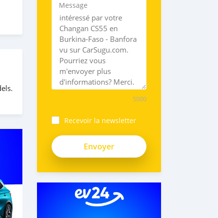
Message
els.
5000
Recevoir la newsletter
_5Cbax-
Uutz2Vujy3v8F