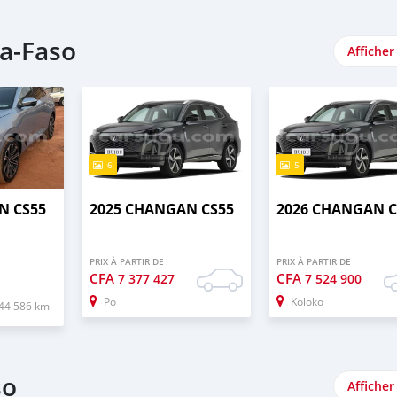
a-Faso
Afficher
6
5
N CS55
2025 CHANGAN CS55
2026 CHANGAN C
PRIX À PARTIR DE
PRIX À PARTIR DE
CFA
CFA
7 377 427
7 524 900
Po
Koloko
44 586 km
so
Afficher