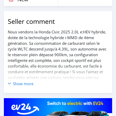
Seller comment
Nous vendons la Honda Civic 2025 2.0L e:HEV hybride,
dotée de la technologie hybride i-MMD de 4ème
génération. Sa consommation de carburant selon le
cycle WLTC descend jusqu'à 4.39L, son autonomie avec
le réservoir plein dépasse 900km, sa configuration
intelligente est complète, son cockpit sportif est plus
confortable, elle économise du carburant, est facile à
conduire et extrêmement pratique ! Si vous l'aimez et
souhaitez acheter une voiture, rendez-vous vite sur
notre site web https://www.huiduauto.com/ pour nous
Show more
contacter et réaliser votre achat ! Coordonnées :
+8619603846173