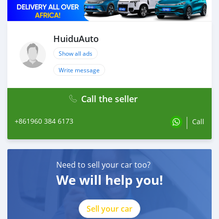
HuiduAuto
Show all ads
Write message
Call the seller
+861960 384 6173
Call
Need to sell your car too?
We will help you!
Sell your car