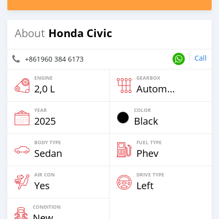
Honda Civic
About
Call
+861960 384 6173
ENGINE
GEARBOX
2,0 L
Automatic
YEAR
COLOR
2025
Black
BODY TYPE
FUEL TYPE
Sedan
Phev
AIR CON
DRIVE TYPE
Yes
Left
CONDITION
New