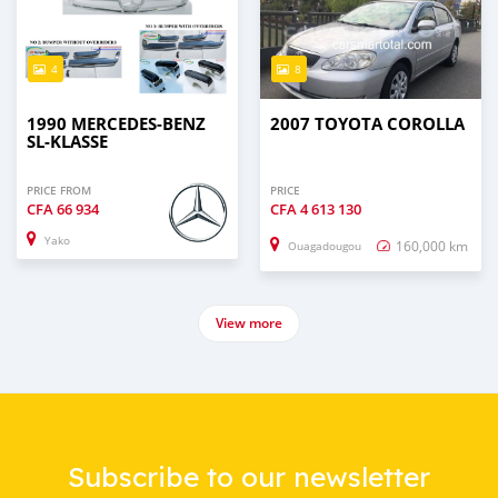
4
8
1990 MERCEDES-BENZ
2007 TOYOTA COROLLA
SL-KLASSE
PRICE FROM
PRICE
CFA
66 934
CFA
4 613 130
Yako
160,000 km
Ouagadougou
View more
Subscribe to our newsletter