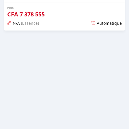
PRIX
CFA
7 378 555
N/A
(Essence)
Automatique
Publié il y a presque 6 ans