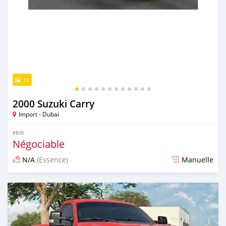
12
2000 Suzuki Carry
Import - Dubai
PRIX
Négociable
N/A
(Essence)
Manuelle
Publié il y a presque 6 ans