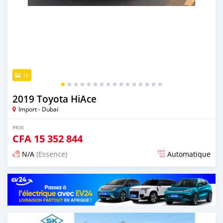
16
2019 Toyota HiAce
Import - Dubai
PRIX
CFA
15 352 844
N/A
(Essence)
Automatique
Publié il y a presque 6 ans