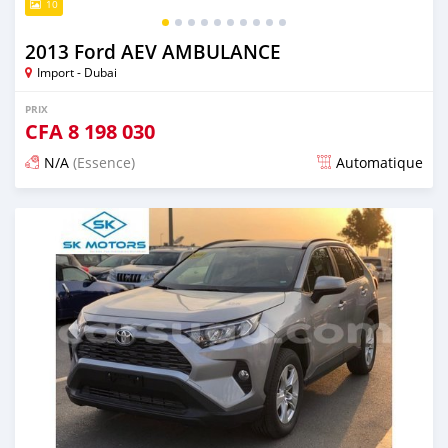
10
2013 Ford AEV AMBULANCE
Import - Dubai
PRIX
CFA
8 198 030
N/A
(Essence)
Automatique
Publié il y a presque 6 ans