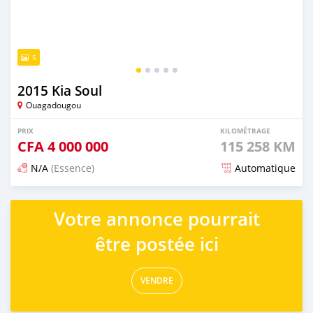
5
2015 Kia Soul
Ouagadougou
PRIX
KILOMÉTRAGE
CFA
4 000 000
115 258 KM
N/A
(Essence)
Automatique
Publié il y a 3 mois
Votre annonce pourrait
être postée ici
VENDRE