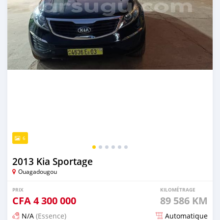
6
2013 Kia Sportage
Ouagadougou
PRIX
KILOMÉTRAGE
CFA
4 300 000
89 586 KM
N/A
(Essence)
Automatique