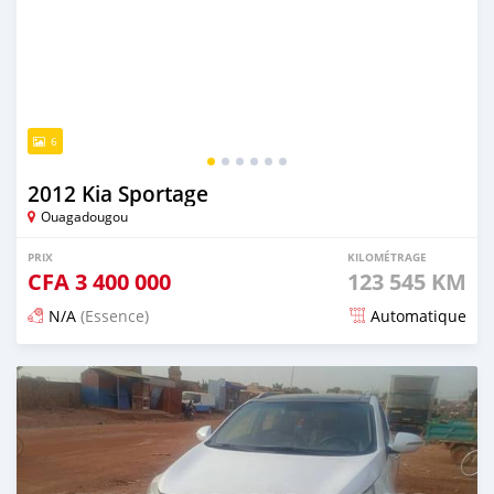
6
2012 Kia Sportage
Ouagadougou
PRIX
KILOMÉTRAGE
CFA
3 400 000
123 545 KM
N/A
(Essence)
Automatique
Publié il y a 3 mois