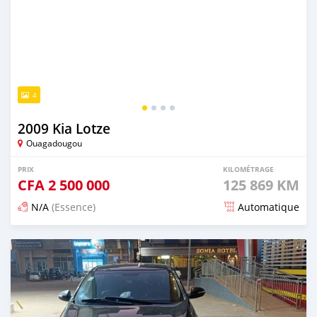
4
2009 Kia Lotze
Ouagadougou
PRIX
KILOMÉTRAGE
CFA
2 500 000
125 869 KM
N/A
(Essence)
Automatique
Publié il y a 6 mois