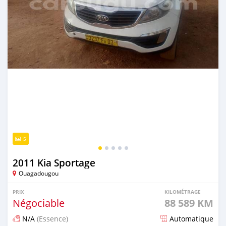
5
2011 Kia Sportage
Ouagadougou
PRIX
KILOMÉTRAGE
Négociable
88 589 KM
N/A
(Essence)
Automatique