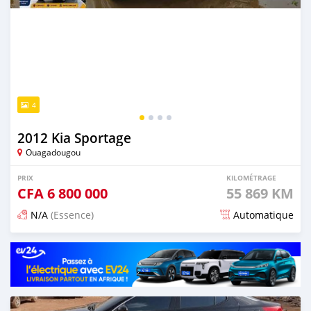
4
2012 Kia Sportage
Ouagadougou
PRIX
KILOMÉTRAGE
CFA
6 800 000
55 869 KM
N/A
(Essence)
Automatique
Publié il y a environ 2 mois