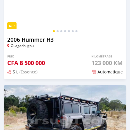
7
2006 Hummer H3
Ouagadougou
PRIX
KILOMÉTRAGE
CFA
8 500 000
123 000 KM
5 L
(Essence)
Automatique
Publié il y a plus de 4 ans