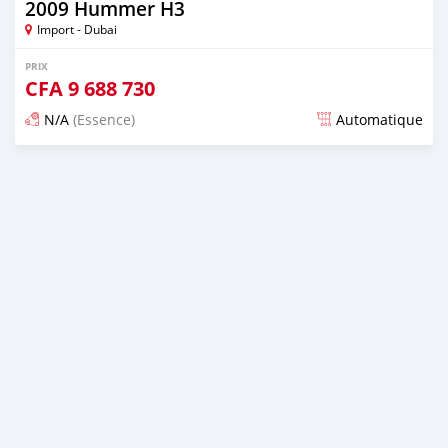
2009 Hummer H3
Import - Dubai
PRIX
CFA
9 688 730
N/A
(Essence)
Automatique
Publié il y a presque 6 ans