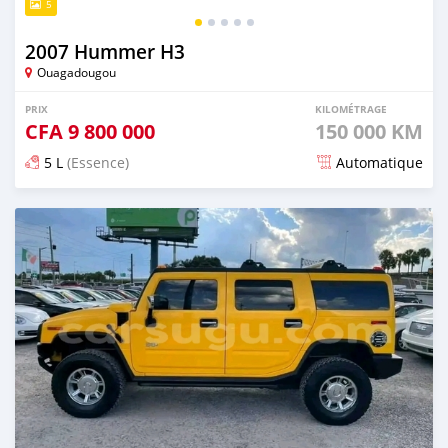
5
2007 Hummer H3
Ouagadougou
PRIX
KILOMÉTRAGE
CFA
9 800 000
150 000 KM
5 L
(Essence)
Automatique
Publié il y a environ 3 ans