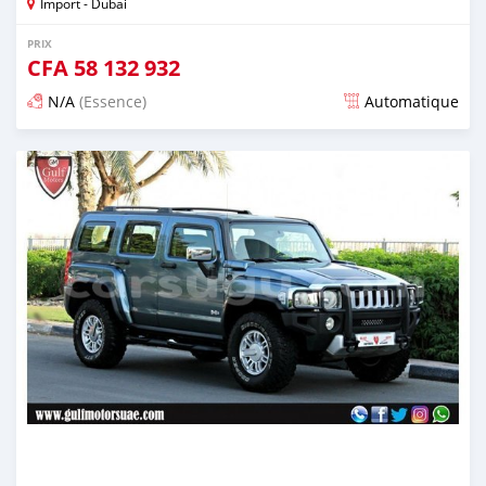
Import - Dubai
PRIX
CFA
58 132 932
N/A
(Essence)
Automatique
Publié il y a presque 6 ans