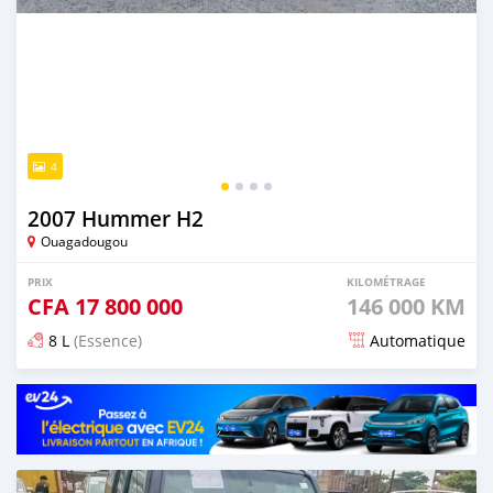
4
2007 Hummer H2
Ouagadougou
PRIX
KILOMÉTRAGE
CFA
17 800 000
146 000 KM
8 L
(Essence)
Automatique
Publié il y a plus de 3 ans