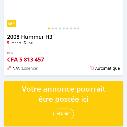
9
2008 Hummer H3
Import - Dubai
PRIX
CFA
5 813 457
N/A
(Essence)
Automatique
Publié il y a presque 6 ans
Votre annonce pourrait
être postée ici
VENDRE