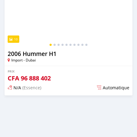
10
2006 Hummer H1
Import - Dubai
PRIX
CFA
96 888 402
N/A
(Essence)
Automatique
Publié il y a presque 6 ans