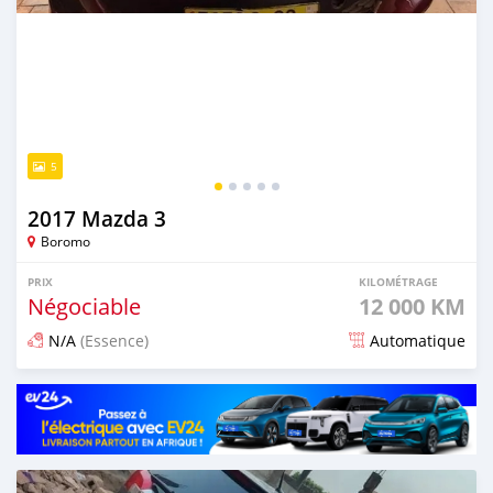
5
2017 Mazda 3
Boromo
PRIX
KILOMÉTRAGE
Négociable
12 000 KM
N/A
(Essence)
Automatique
Publié il y a 5 mois