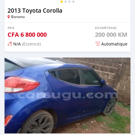
2013 Toyota Corolla
Boromo
PRIX
KILOMÉTRAGE
CFA
6 800 000
200 000 KM
N/A
(Essence)
Automatique
Publié il y a 12 mois