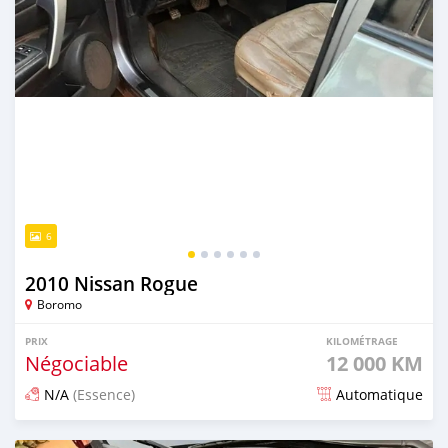
6
2010 Nissan Rogue
Boromo
PRIX
KILOMÉTRAGE
Négociable
12 000 KM
N/A
(Essence)
Automatique
Publié il y a 5 mois