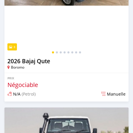
8
2026 Bajaj Qute
Boromo
PRIX
Négociable
N/A
(Petrol)
Manuelle
Publié il y a 2 mois