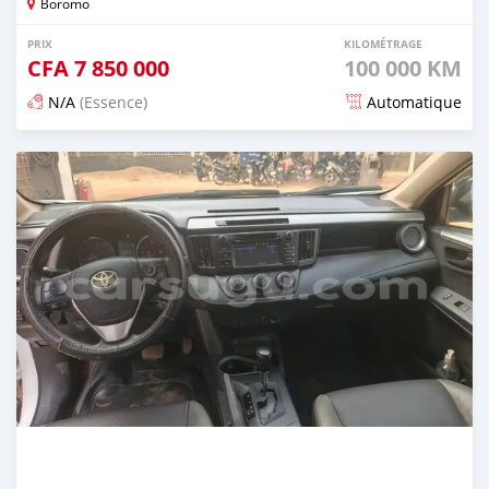
Boromo
PRIX
KILOMÉTRAGE
CFA
7 850 000
100 000 KM
N/A
(Essence)
Automatique
Publié il y a 5 mois