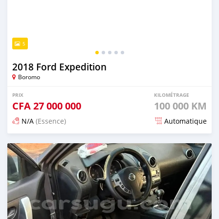
5
2018 Ford Expedition
Boromo
PRIX
KILOMÉTRAGE
CFA
27 000 000
100 000 KM
N/A
(Essence)
Automatique
Publié il y a 5 mois