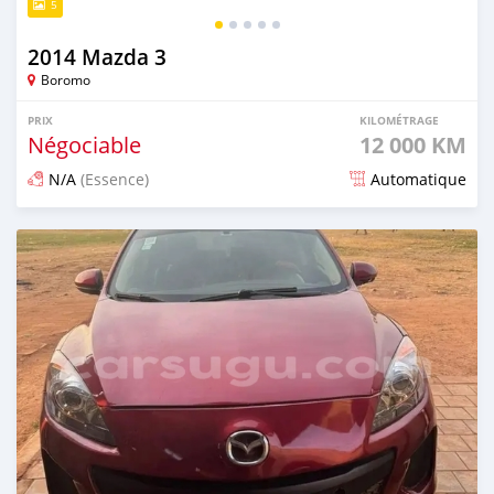
5
2014 Mazda 3
Boromo
PRIX
KILOMÉTRAGE
Négociable
12 000 KM
N/A
(Essence)
Automatique
Publié il y a 5 mois