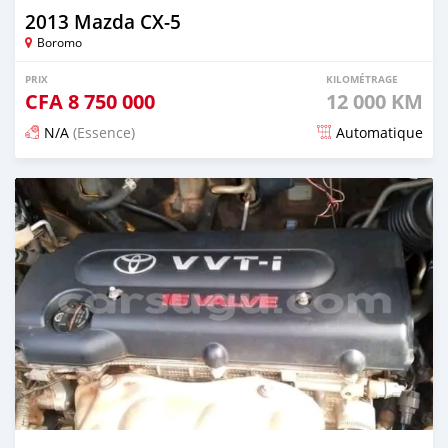
2013 Mazda CX-5
Boromo
PRIX
KILOMÉTRAGE
CFA
8 750 000
12 000 KM
N/A
(Essence)
Automatique
Publié il y a 6 mois