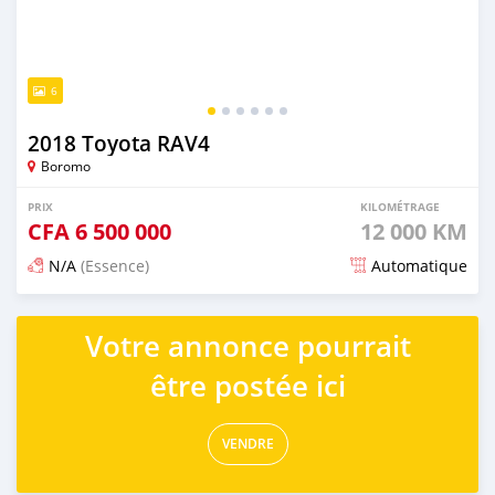
6
2018 Toyota RAV4
Boromo
PRIX
KILOMÉTRAGE
CFA
6 500 000
12 000 KM
N/A
(Essence)
Automatique
Publié il y a 5 mois
Votre annonce pourrait
être postée ici
VENDRE