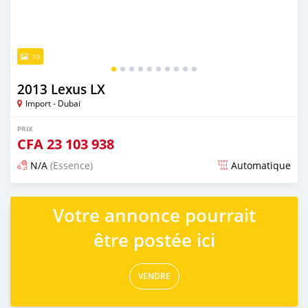
10
2013 Lexus LX
Import - Dubai
PRIX
CFA
23 103 938
N/A
(Essence)
Automatique
Publié il y a presque 6 ans
Votre annonce pourrait
être postée ici
VENDRE