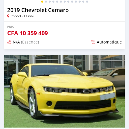
2019 Chevrolet Camaro
Import - Dubai
PRIX
CFA
10 359 409
N/A
(Essence)
Automatique
Publié il y a presque 6 ans