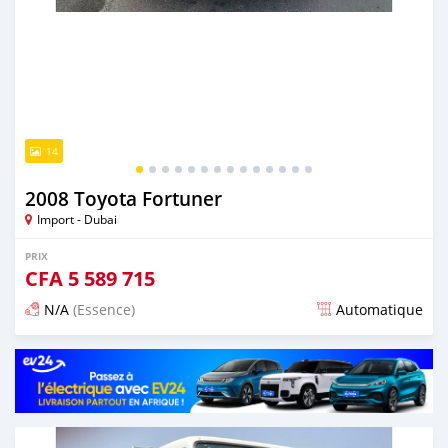
14
2008 Toyota Fortuner
Import - Dubai
PRIX
CFA
5 589 715
N/A
(Essence)
Automatique
Publié il y a presque 6 ans