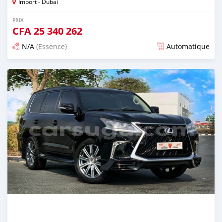
Import - Dubai
PRIX
CFA
25 340 262
N/A
(Essence)
Automatique
Publié il y a presque 6 ans