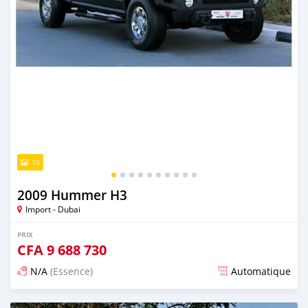
10
2009 Hummer H3
Import - Dubai
PRIX
CFA
9 688 730
N/A
(Essence)
Automatique
Publié il y a presque 6 ans