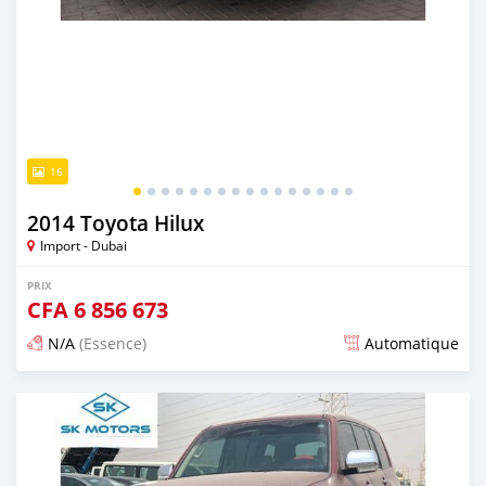
16
2014 Toyota Hilux
Import - Dubai
PRIX
CFA
6 856 673
N/A
(Essence)
Automatique
Publié il y a presque 6 ans