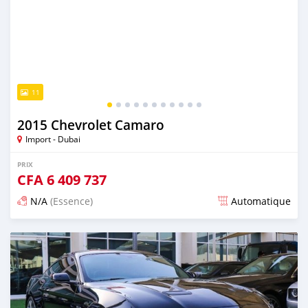
11
2015 Chevrolet Camaro
Import - Dubai
PRIX
CFA
6 409 737
N/A
(Essence)
Automatique
Publié il y a presque 6 ans