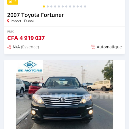
12
2007 Toyota Fortuner
Import - Dubai
PRIX
CFA
4 919 037
N/A
(Essence)
Automatique
Publié il y a presque 6 ans