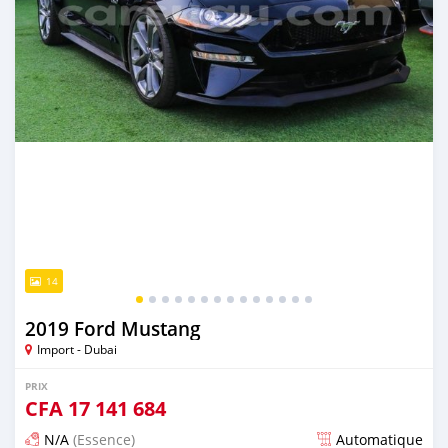
14
2019 Ford Mustang
Import - Dubai
PRIX
CFA
17 141 684
N/A
(Essence)
Automatique