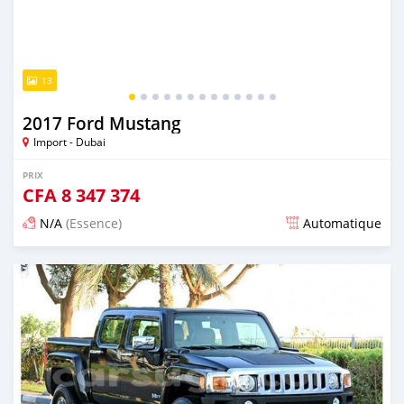
13
2017 Ford Mustang
Import - Dubai
PRIX
CFA
8 347 374
N/A
(Essence)
Automatique
Publié il y a presque 6 ans