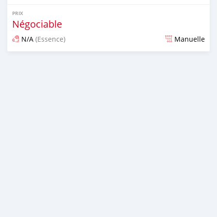
PRIX
Négociable
N/A
(Essence)
Manuelle
Publié il y a presque 6 ans